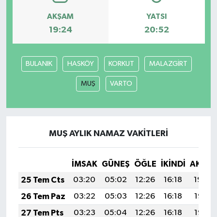
AKŞAM
YATSI
19:24
20:52
BULANIK
HASKÖY
KORKUT
MALAZGİRT
MUŞ
VARTO
MUŞ AYLIK NAMAZ VAKITLERI
İMSAK
GÜNEŞ
ÖĞLE
İKINDI
AKŞA
25 Tem Cts
03:20
05:02
12:26
16:18
19:39
26 Tem Paz
03:22
05:03
12:26
16:18
19:38
27 Tem Pts
03:23
05:04
12:26
16:18
19:37