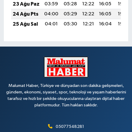
23 Ağu Paz
03:59
05:28
12:22
16:05
19:06
24 Ağu Pts
04:00
05:29
12:22
16:05
19:04
25 Ağu Sal
04:01
05:30
12:21
16:04
19:03
Malumat Haber, Türkiye ve dünyadan son dakika gelişmeleri,
gündem, ekonomi, siyaset, spor, teknoloji ve yaşam haberlerini
tarafsız ve hızlı bir şekilde okuyucularına ulaştıran dijital haber
platformudur. Tüm hakları saklıdır.
05077548281