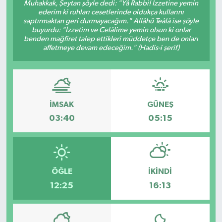
Muhakkak, Şeytan şöyle dedi: "Yâ Rabbi! İzzetine yemin
ederim ki ruhları cesetlerinde oldukça kullarını
saptırmaktan geri durmayacağım." Allâhü Teâlâ ise şöyle
buyurdu: "İzzetim ve Celâlime yemin olsun ki onlar
benden mağfiret talep ettikleri müddetçe ben de onları
affetmeye devam edeceğim." (Hadis-i şerif)
İMSAK
GÜNEŞ
03:40
05:15
ÖĞLE
İKINDI
12:25
16:13