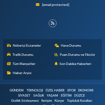
[email protected]
Nöbetçi Eczaneler
Hava Durumu
Trafik Durumu
Puan Durumu ve Fikstür
Tüm Manşetler
Son Dakika Haberleri
Haber Arşivi
GÜNDEM
TEKNOLOJİ
ÖZEL HABER
SPOR
EKONOMİ
SİYASET
SAĞLIK
YAŞAM
EĞİTİM
DÜZCE
Gizlilik Sözleşmesi
İletişim
Künye
Topluluk Kuralları