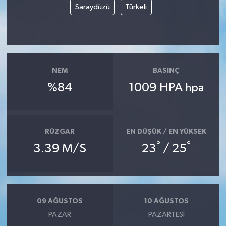
Saraydüzü
Türkeli
NEM
BASINÇ
%84
1009 HPA
hpa
RÜZGAR
EN DÜŞÜK / EN YÜKSEK
°
°
3.39 M/S
23
/ 25
09 AĞUSTOS
10 AĞUSTOS
PAZAR
PAZARTESI