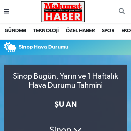
Nöbetçi Eczaneler
GÜNDEM
TEKNOLOJİ
ÖZEL HABER
SPOR
EK
Hava Durumu
Sinop Hava Durumu
Trafik Durumu
Süper Lig Puan Durumu ve Fikstür
Sinop Bugün, Yarın ve 1 Haftalık
Tüm Manşetler
Hava Durumu Tahmini
Son Dakika Haberleri
ŞU AN
Haber Arşivi
Sinop