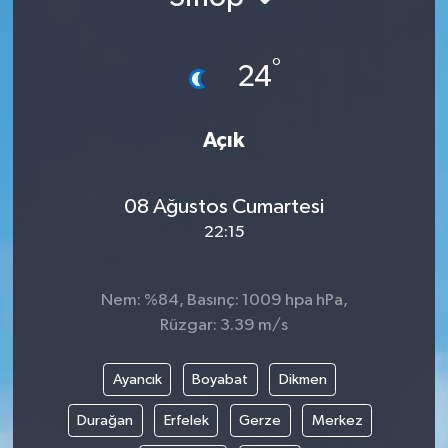
°
24
Açık
08 Ağustos Cumartesi
22:15
Nem: %84, Basınç: 1009 hpa hPa,
Rüzgar: 3.39 m/s
Ayancık
Boyabat
Dikmen
Durağan
Erfelek
Gerze
Merkez