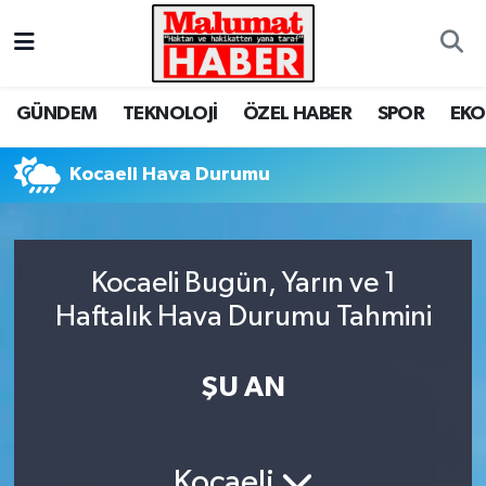
Nöbetçi Eczaneler
GÜNDEM
TEKNOLOJİ
ÖZEL HABER
SPOR
EK
Hava Durumu
Kocaeli Hava Durumu
Trafik Durumu
Süper Lig Puan Durumu ve Fikstür
Kocaeli Bugün, Yarın ve 1
Tüm Manşetler
Haftalık Hava Durumu Tahmini
Son Dakika Haberleri
ŞU AN
Haber Arşivi
Kocaeli