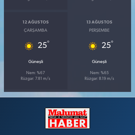
12 AĞUSTOS
13 AĞUSTOS
ÇARŞAMBA
PERŞEMBE
°
°
25
25
Güneşli
Güneşli
Nem: %67
Nem: %65
Rüzgar: 7.81 m/s
Rüzgar: 8.19 m/s