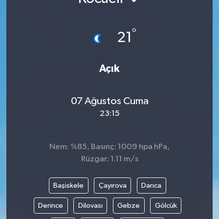
°
21
Açık
07 Ağustos Cuma
23:15
Nem: %85, Basınç: 1009 hpa hPa,
Rüzgar: 1.11 m/s
Başiskele
Çayırova
Darıca
Derince
Dilovası
Gebze
Gölcük