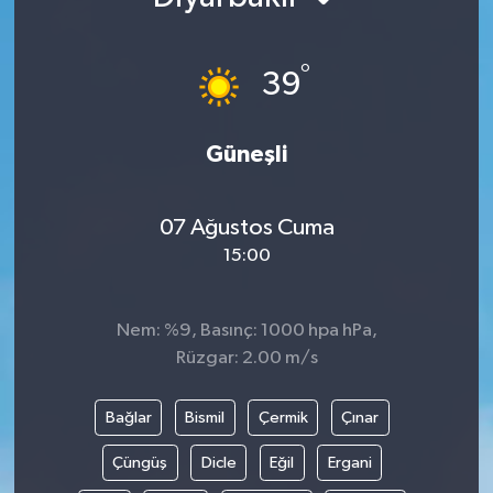
°
39
Güneşli
07 Ağustos Cuma
15:00
Nem: %9, Basınç: 1000 hpa hPa,
Rüzgar: 2.00 m/s
Bağlar
Bismil
Çermik
Çınar
Çüngüş
Dicle
Eğil
Ergani