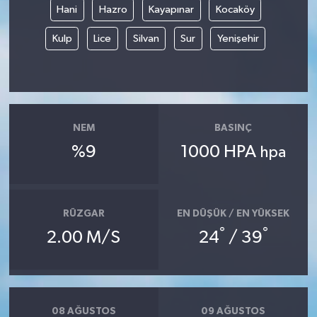
Hani
Hazro
Kayapınar
Kocaköy
Kulp
Lice
Silvan
Sur
Yenişehir
NEM
BASINÇ
%9
1000 HPA
hpa
RÜZGAR
EN DÜŞÜK / EN YÜKSEK
°
°
2.00 M/S
24
/ 39
08 AĞUSTOS
09 AĞUSTOS