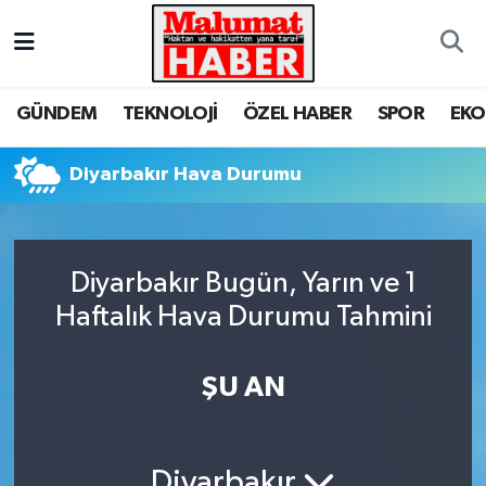
Nöbetçi Eczaneler
GÜNDEM
TEKNOLOJİ
ÖZEL HABER
SPOR
EK
Hava Durumu
Diyarbakır Hava Durumu
Trafik Durumu
Süper Lig Puan Durumu ve Fikstür
Diyarbakır Bugün, Yarın ve 1
Tüm Manşetler
Haftalık Hava Durumu Tahmini
Son Dakika Haberleri
ŞU AN
Haber Arşivi
Diyarbakır