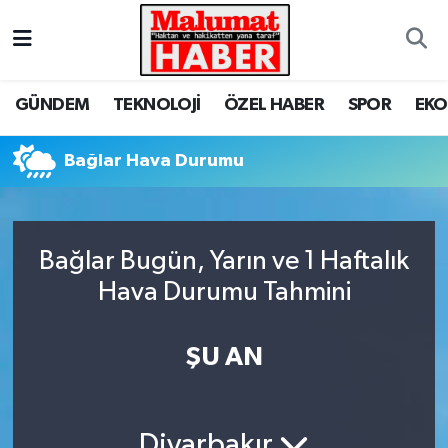
Nöbetçi Eczaneler
GÜNDEM
TEKNOLOJİ
ÖZEL HABER
SPOR
EK
Hava Durumu
Bağlar Hava Durumu
Trafik Durumu
Süper Lig Puan Durumu ve Fikstür
Bağlar Bugün, Yarın ve 1 Haftalık
Tüm Manşetler
Hava Durumu Tahmini
Son Dakika Haberleri
ŞU AN
Haber Arşivi
Diyarbakır