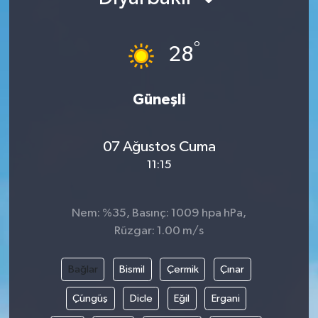
°
28
Güneşli
07 Ağustos Cuma
11:15
Nem: %35, Basınç: 1009 hpa hPa,
Rüzgar: 1.00 m/s
Bağlar
Bismil
Çermik
Çınar
Çüngüş
Dicle
Eğil
Ergani