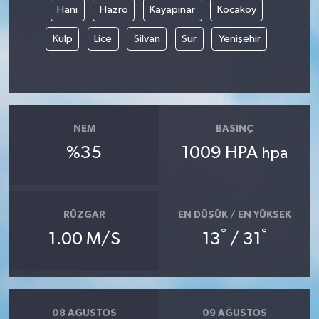
Hani
Hazro
Kayapınar
Kocaköy
Kulp
Lice
Silvan
Sur
Yenişehir
NEM
BASINÇ
%35
1009 HPA
hpa
RÜZGAR
EN DÜŞÜK / EN YÜKSEK
°
°
1.00 M/S
13
/ 31
08 AĞUSTOS
09 AĞUSTOS