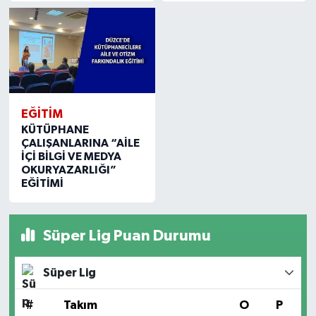
EĞİTİM
KÜTÜPHANE
ÇALIŞANLARINA “AİLE
İÇİ BİLGİ VE MEDYA
OKURYAZARLIĞI”
EĞİTİMİ
Süper Lig Puan Durumu
Süper Lig
#
Takım
O
P