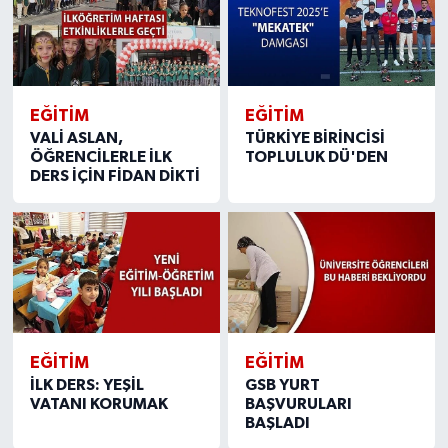
EĞİTİM
EĞİTİM
VALİ ASLAN,
TÜRKİYE BİRİNCİSİ
ÖĞRENCİLERLE İLK
TOPLULUK DÜ'DEN
DERS İÇİN FİDAN DİKTİ
EĞİTİM
EĞİTİM
İLK DERS: YEŞİL
GSB YURT
VATANI KORUMAK
BAŞVURULARI
BAŞLADI