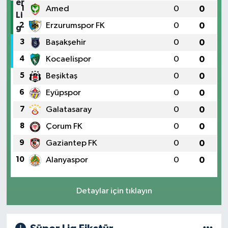
1
Amed
0
0
2
Erzurumspor FK
0
0
3
Başakşehir
0
0
4
Kocaelispor
0
0
5
Beşiktaş
0
0
6
Eyüpspor
0
0
7
Galatasaray
0
0
8
Çorum FK
0
0
9
Gaziantep FK
0
0
10
Alanyaspor
0
0
Detaylar için tıklayın