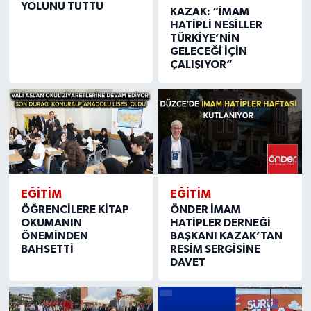
YOLUNU TUTTU
KAZAK: “İMAM
HATİPLİ NESİLLER
TÜRKİYE’NİN
GELECEĞİ İÇİN
ÇALIŞIYOR”
EĞİTİM
EĞİTİM
ÖĞRENCİLERE KİTAP
ÖNDER İMAM
OKUMANIN
HATİPLER DERNEĞİ
ÖNEMİNDEN
BAŞKANI KAZAK’TAN
BAHSETTİ
RESİM SERGİSİNE
DAVET