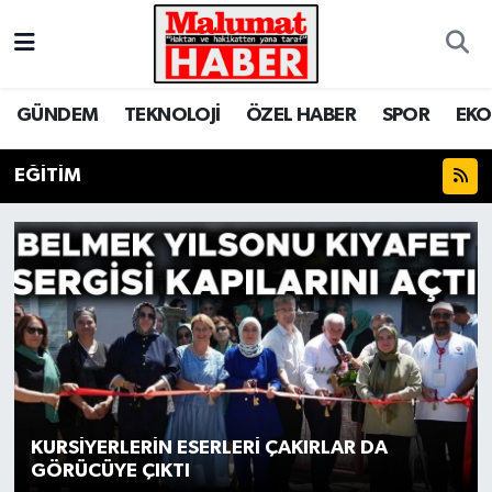
Nöbetçi Eczaneler
GÜNDEM
TEKNOLOJİ
ÖZEL HABER
SPOR
EK
Hava Durumu
EĞİTİM
Trafik Durumu
Süper Lig Puan Durumu ve Fikstür
Tüm Manşetler
Son Dakika Haberleri
Haber Arşivi
KURSİYERLERİN ESERLERİ ÇAKIRLAR DA
GÖRÜCÜYE ÇIKTI