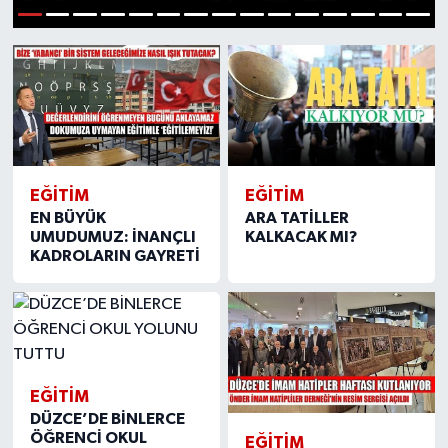
1
2
3
4
5
6
7
8
9
10
11
12
13
14
15
EĞİTİM
EĞİTİM
EN BÜYÜK
ARA TATİLLER
UMUDUMUZ: İNANÇLI
KALKACAK MI?
KADROLARIN GAYRETİ
EĞİTİM
DÜZCE’DE BİNLERCE
ÖĞRENCİ OKUL
EĞİTİM