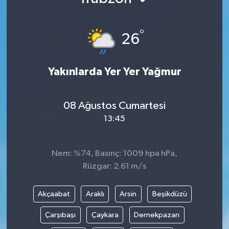
°
26
Yakınlarda Yer Yer Yağmur
08 Ağustos Cumartesi
13:45
Nem: %74, Basınç: 1009 hpa hPa,
Rüzgar: 2.61 m/s
Akçaabat
Araklı
Arsin
Beşikdüzü
Çarşıbaşı
Çaykara
Dernekpazarı