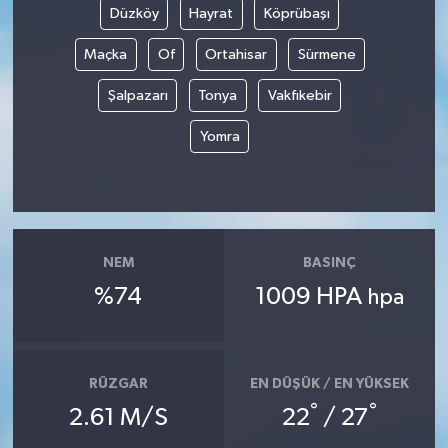
Düzköy
Hayrat
Köprübaşı
Maçka
Of
Ortahisar
Sürmene
Şalpazarı
Tonya
Vakfıkebir
Yomra
NEM
BASINÇ
%74
1009 HPA
hpa
RÜZGAR
EN DÜŞÜK / EN YÜKSEK
°
°
2.61 M/S
22
/ 27