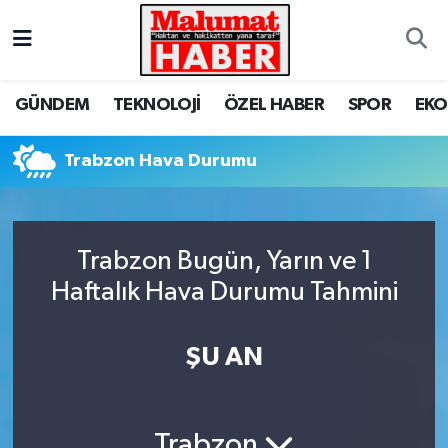
Nöbetçi Eczaneler
GÜNDEM
TEKNOLOJİ
ÖZEL HABER
SPOR
EK
Hava Durumu
Trabzon Hava Durumu
Trafik Durumu
Süper Lig Puan Durumu ve Fikstür
Trabzon Bugün, Yarın ve 1
Tüm Manşetler
Haftalık Hava Durumu Tahmini
Son Dakika Haberleri
ŞU AN
Haber Arşivi
Trabzon