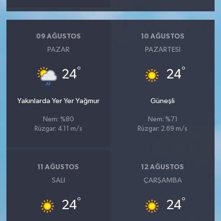
09 AĞUSTOS
10 AĞUSTOS
PAZAR
PAZARTESI
°
°
24
24
Yakınlarda Yer Yer Yağmur
Güneşli
Nem: %80
Nem: %71
Rüzgar: 4.11 m/s
Rüzgar: 2.69 m/s
11 AĞUSTOS
12 AĞUSTOS
SALI
ÇARŞAMBA
°
°
24
24