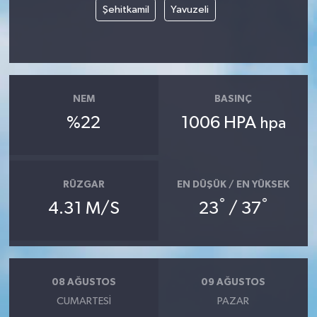
Şehitkamil
Yavuzeli
NEM
BASINÇ
%22
1006 HPA
hpa
RÜZGAR
EN DÜŞÜK / EN YÜKSEK
°
°
4.31 M/S
23
/ 37
08 AĞUSTOS
09 AĞUSTOS
CUMARTESI
PAZAR