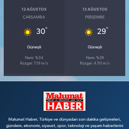
12 AĞUSTOS
13 AĞUSTOS
ÇARŞAMBA
PERŞEMBE
°
°
30
29
Güneşli
Güneşli
Nem: %34
Nem: %39
Rüzgar: 7.19 m/s
Rüzgar: 4.50 m/s
Malumat Haber, Türkiye ve dünyadan son dakika gelişmeleri,
gündem, ekonomi, siyaset, spor, teknoloji ve yaşam haberlerini