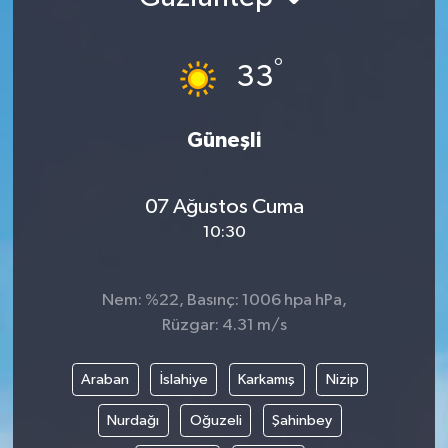
°
33
Güneşli
07 Ağustos Cuma
10:30
Nem: %22, Basınç: 1006 hpa hPa,
Rüzgar: 4.31 m/s
Araban
İslahiye
Karkamış
Nizip
Nurdağı
Oğuzeli
Şahinbey