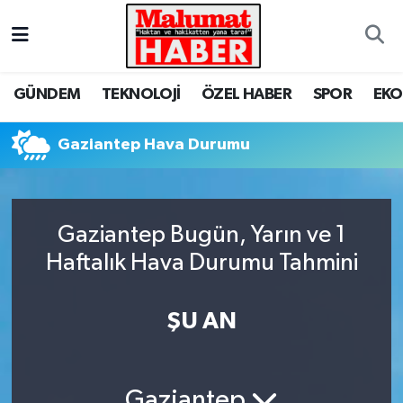
Nöbetçi Eczaneler
GÜNDEM
TEKNOLOJİ
ÖZEL HABER
SPOR
EK
Hava Durumu
Gaziantep Hava Durumu
Trafik Durumu
Süper Lig Puan Durumu ve Fikstür
Gaziantep Bugün, Yarın ve 1
Tüm Manşetler
Haftalık Hava Durumu Tahmini
Son Dakika Haberleri
ŞU AN
Haber Arşivi
Gaziantep