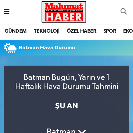
Nöbetçi Eczaneler
GÜNDEM
TEKNOLOJİ
ÖZEL HABER
SPOR
EK
Hava Durumu
Batman Hava Durumu
Trafik Durumu
Süper Lig Puan Durumu ve Fikstür
Batman Bugün, Yarın ve 1
Tüm Manşetler
Haftalık Hava Durumu Tahmini
Son Dakika Haberleri
ŞU AN
Haber Arşivi
Batman