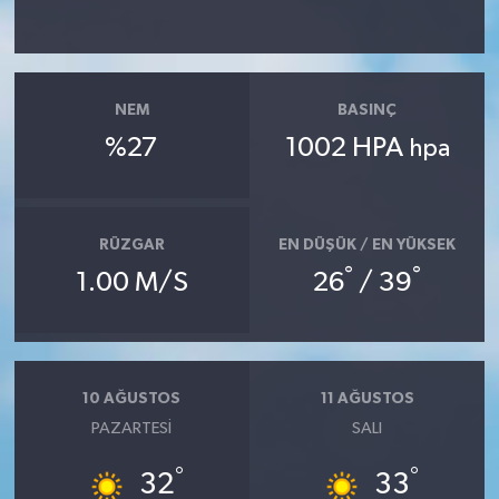
NEM
BASINÇ
%27
1002 HPA
hpa
RÜZGAR
EN DÜŞÜK / EN YÜKSEK
°
°
1.00 M/S
26
/ 39
10 AĞUSTOS
11 AĞUSTOS
PAZARTESI
SALI
°
°
32
33