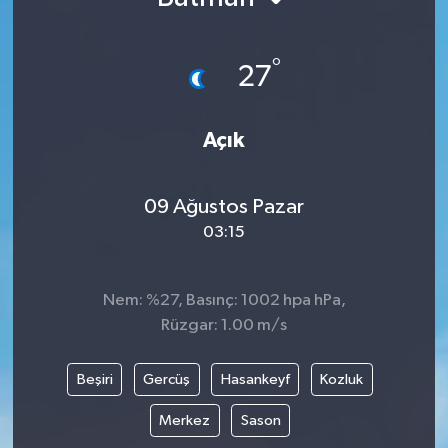
°
27
Açık
09 Ağustos Pazar
03:15
Nem: %27, Basınç: 1002 hpa hPa,
Rüzgar: 1.00 m/s
Beşiri
Gercüş
Hasankeyf
Kozluk
Merkez
Sason