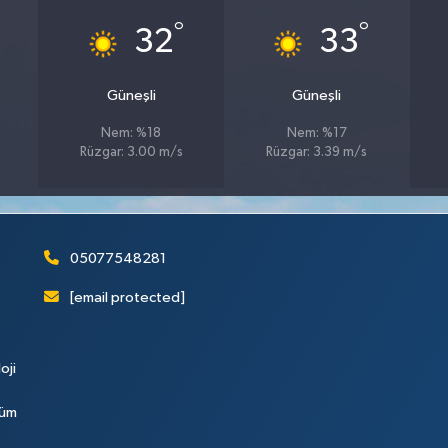
°
°
32
33
Güneşli
Güneşli
Nem: %18
Nem: %17
Rüzgar: 3.00 m/s
Rüzgar: 3.39 m/s
05077548281
[email protected]
oji
Tüm