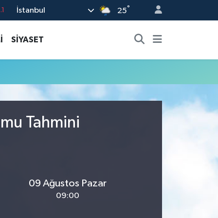
°
İstanbul
.1
25
18
İ
SİYASET
32
38
0
14
rumu Tahmini
09 Ağustos Pazar
09:00