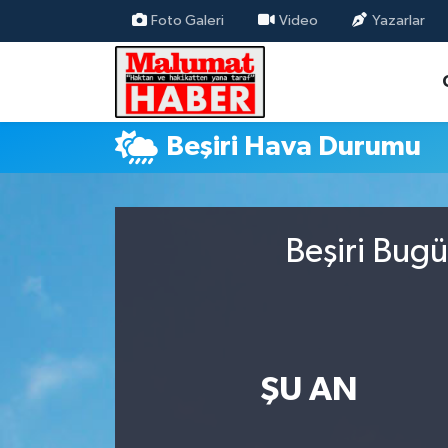
Foto Galeri
Video
Yazarlar
Nöbetçi Eczaneler
Hava Durumu
Beşiri Hava Durumu
Trafik Durumu
Süper Lig Puan Durumu ve Fikstür
Beşiri Bugü
Tüm Manşetler
Son Dakika Haberleri
Haber Arşivi
ŞU AN