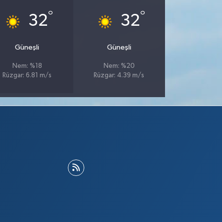
°
°
32
32
Güneşli
Güneşli
Nem: %18
Nem: %20
Rüzgar: 6.81 m/s
Rüzgar: 4.39 m/s