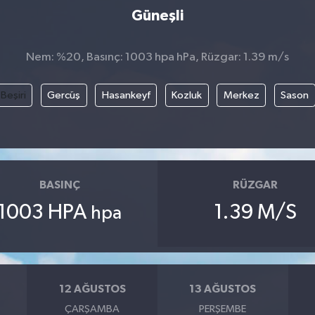
Güneşli
Nem: %20, Basınç: 1003 hpa hPa, Rüzgar: 1.39 m/s
Beşiri
Gercüş
Hasankeyf
Kozluk
Merkez
Sason
BASINÇ
RÜZGAR
1003 HPA
1.39 M/S
hpa
12 AĞUSTOS
13 AĞUSTOS
ÇARŞAMBA
PERŞEMBE