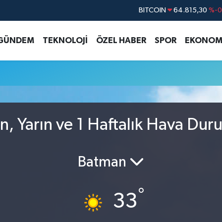
BITCOIN
64.815,30
%-0
DOLAR
47,7436
%0.
GÜNDEM
TEKNOLOJİ
ÖZEL HABER
SPOR
EKONOM
EURO
55,2510
%0.
STERLİN
64,4811
%0.
GRAM ALTIN
6660.55
%
BİST100
13.779
%-
n, Yarın ve 1 Haftalık Hava Du
Batman
°
33