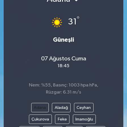
°
31
Güneşli
07 Ağustos Cuma
18:45
Nem: %55, Basınç: 1003 hpa hPa,
Rüzgar: 6.31 m/s
Adana
Aladağ
Ceyhan
Çukurova
Feke
İmamoğlu