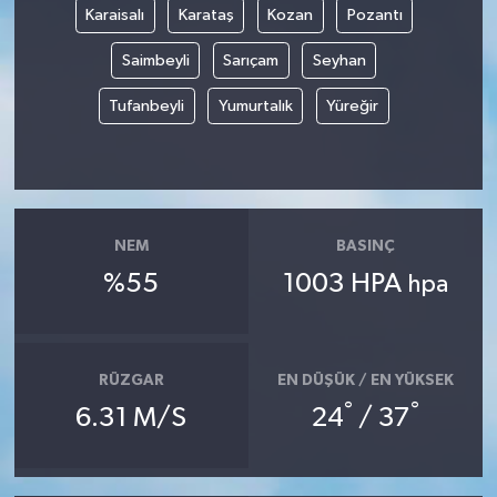
Karaisalı
Karataş
Kozan
Pozantı
Saimbeyli
Sarıçam
Seyhan
Tufanbeyli
Yumurtalık
Yüreğir
NEM
BASINÇ
%55
1003 HPA
hpa
RÜZGAR
EN DÜŞÜK / EN YÜKSEK
°
°
6.31 M/S
24
/ 37