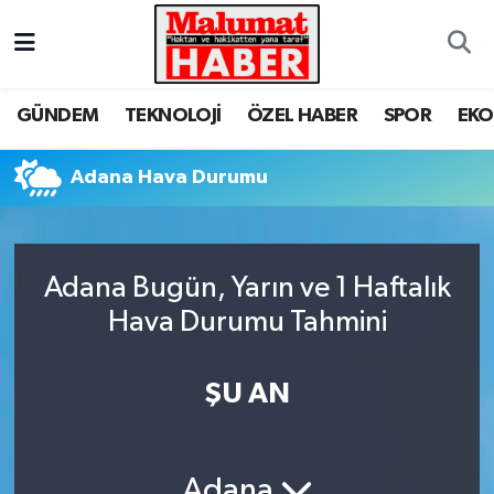
Nöbetçi Eczaneler
GÜNDEM
TEKNOLOJİ
ÖZEL HABER
SPOR
EK
Hava Durumu
Adana Hava Durumu
Trafik Durumu
Süper Lig Puan Durumu ve Fikstür
Adana Bugün, Yarın ve 1 Haftalık
Tüm Manşetler
Hava Durumu Tahmini
Son Dakika Haberleri
ŞU AN
Haber Arşivi
Adana