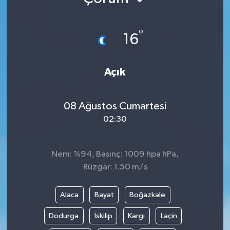
°
16
Açık
08 Ağustos Cumartesi
02:30
Nem: %94, Basınç: 1009 hpa hPa,
Rüzgar: 1.50 m/s
Alaca
Bayat
Boğazkale
Dodurga
İskilip
Kargı
Laçin