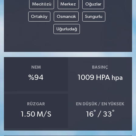
Mecitözü
Merkez
Oğuzlar
Ortaköy
Osmancık
Sungurlu
Uğurludağ
NEM
BASINÇ
%94
1009 HPA
hpa
RÜZGAR
EN DÜŞÜK / EN YÜKSEK
°
°
1.50 M/S
16
/ 33