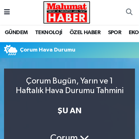
Nöbetçi Eczaneler
GÜNDEM
TEKNOLOJİ
ÖZEL HABER
SPOR
EK
Hava Durumu
Çorum Hava Durumu
Trafik Durumu
Süper Lig Puan Durumu ve Fikstür
Çorum Bugün, Yarın ve 1
Tüm Manşetler
Haftalık Hava Durumu Tahmini
Son Dakika Haberleri
ŞU AN
Haber Arşivi
Çorum