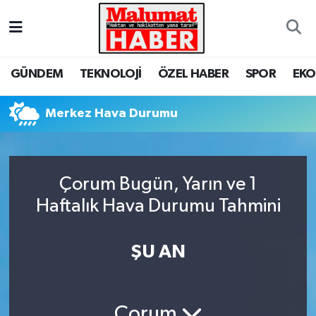
Nöbetçi Eczaneler
GÜNDEM
TEKNOLOJİ
ÖZEL HABER
SPOR
EK
Hava Durumu
Merkez Hava Durumu
Trafik Durumu
Süper Lig Puan Durumu ve Fikstür
Çorum Bugün, Yarın ve 1
Tüm Manşetler
Haftalık Hava Durumu Tahmini
Son Dakika Haberleri
ŞU AN
Haber Arşivi
Çorum