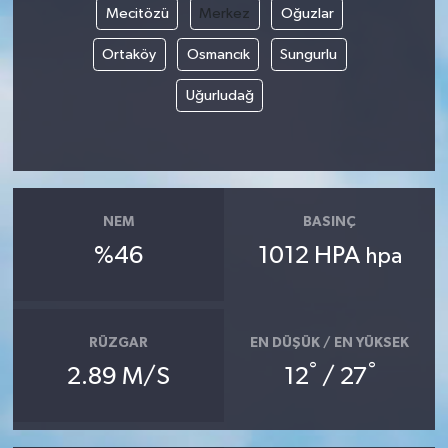
Mecitözü
Merkez
Oğuzlar
Ortaköy
Osmancık
Sungurlu
Uğurludağ
NEM
BASINÇ
%46
1012 HPA
hpa
RÜZGAR
EN DÜŞÜK / EN YÜKSEK
°
°
2.89 M/S
12
/ 27