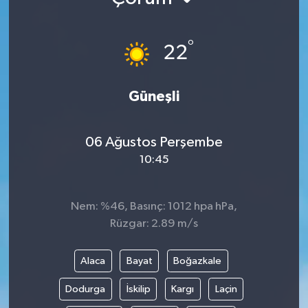
°
22
Güneşli
06 Ağustos Perşembe
10:45
Nem: %46, Basınç: 1012 hpa hPa,
Rüzgar: 2.89 m/s
Alaca
Bayat
Boğazkale
Dodurga
İskilip
Kargı
Laçin