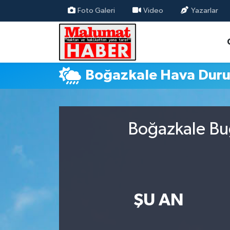
Foto Galeri
Video
Yazarlar
Nöbetçi Eczaneler
Hava Durumu
Boğazkale Hava Dur
Trafik Durumu
Süper Lig Puan Durumu ve Fikstür
Boğazkale Bug
Tüm Manşetler
Son Dakika Haberleri
Haber Arşivi
ŞU AN