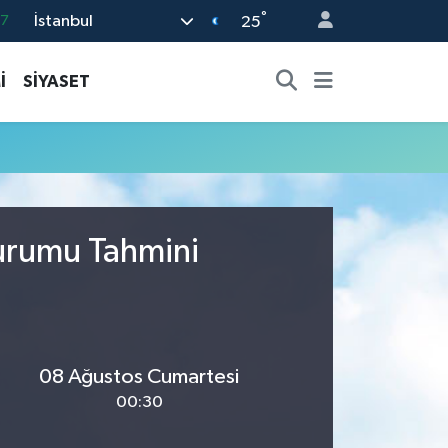
°
İstanbul
87
25
18
İ
SİYASET
32
38
59
14
Durumu Tahmini
08 Ağustos Cumartesi
00:30