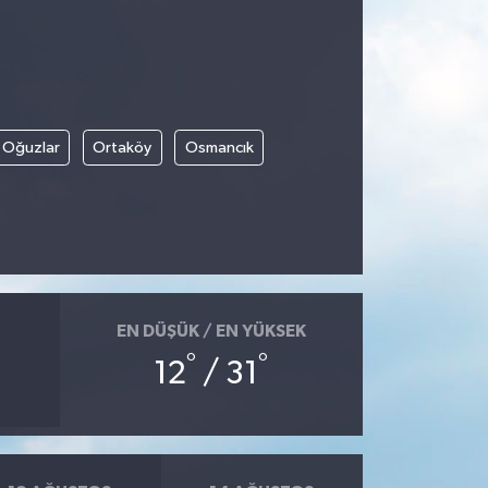
Oğuzlar
Ortaköy
Osmancık
EN DÜŞÜK / EN YÜKSEK
°
°
12
/ 31