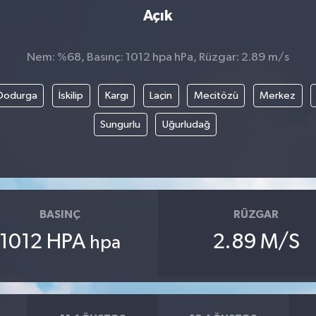
Açık
Nem: %68, Basınç: 1012 hpa hPa, Rüzgar: 2.89 m/s
Dodurga
İskilip
Kargı
Laçin
Mecitözü
Merkez
Sungurlu
Uğurludağ
BASINÇ
RÜZGAR
1012 HPA
2.89 M/S
hpa