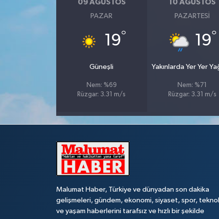
09 AĞUSTOS
10 AĞUSTOS
PAZAR
PAZARTESI
°
°
19
19
Güneşli
Yakınlarda Yer Yer Y
Nem: %69
Nem: %71
Rüzgar: 3.31 m/s
Rüzgar: 3.31 m/s
Malumat Haber, Türkiye ve dünyadan son dakika
gelişmeleri, gündem, ekonomi, siyaset, spor, teknol
ve yaşam haberlerini tarafsız ve hızlı bir şekilde