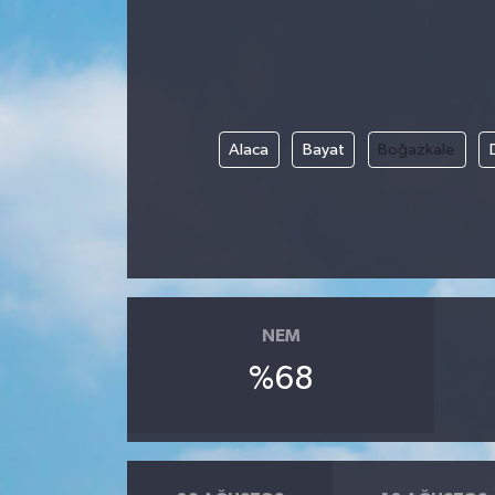
Alaca
Bayat
Boğazkale
NEM
%68