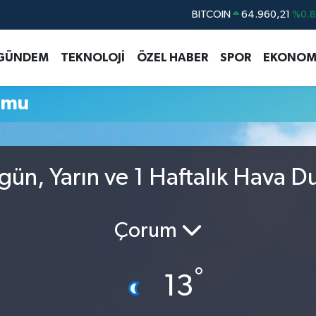
BITCOIN
64.960,21
%0.
DOLAR
47,7436
%0.
GÜNDEM
TEKNOLOJİ
ÖZEL HABER
SPOR
EKONOM
EURO
55,2510
%0.
STERLİN
64,4811
%0.
umu
GRAM ALTIN
6648.99
%2.
BİST100
13.779
%-
ün, Yarın ve 1 Haftalık Hava 
Çorum
°
13