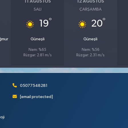
11 AĞUSTOS
12 AĞUSTOS
SALI
ÇARŞAMBA
°
°
19
20
ağmur
Güneşli
Güneşli
Nem: %65
Nem: %56
Rüzgar: 2.81 m/s
Rüzgar: 2.31 m/s
05077548281
[email protected]
oji