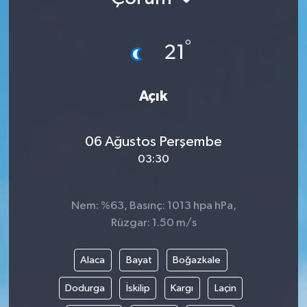
°
21
Açık
06 Ağustos Perşembe
03:30
Nem: %63, Basınç: 1013 hpa hPa,
Rüzgar: 1.50 m/s
Alaca
Bayat
Boğazkale
Dodurga
İskilip
Kargı
Laçin