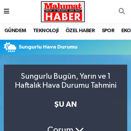
Nöbetçi Eczaneler
GÜNDEM
TEKNOLOJİ
ÖZEL HABER
SPOR
EK
Hava Durumu
Sungurlu Hava Durumu
Trafik Durumu
Süper Lig Puan Durumu ve Fikstür
Sungurlu Bugün, Yarın ve 1
Tüm Manşetler
Haftalık Hava Durumu Tahmini
Son Dakika Haberleri
ŞU AN
Haber Arşivi
Çorum