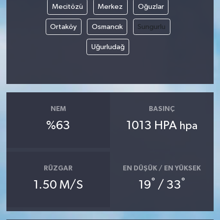
Mecitözü
Merkez
Oğuzlar
Ortaköy
Osmancık
Sungurlu
Uğurludağ
NEM
BASINÇ
%63
1013 HPA
hpa
RÜZGAR
EN DÜŞÜK / EN YÜKSEK
°
°
1.50 M/S
19
/ 33