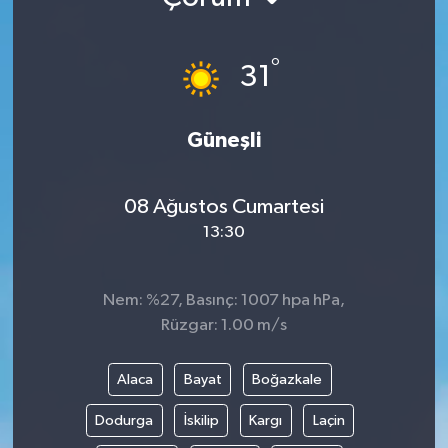
°
31
Güneşli
08 Ağustos Cumartesi
13:30
Nem: %27, Basınç: 1007 hpa hPa,
Rüzgar: 1.00 m/s
Alaca
Bayat
Boğazkale
Dodurga
İskilip
Kargı
Laçin