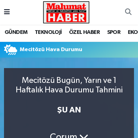
Nöbetçi Eczaneler
GÜNDEM
TEKNOLOJİ
ÖZEL HABER
SPOR
EK
Hava Durumu
Mecitözü Hava Durumu
Trafik Durumu
Süper Lig Puan Durumu ve Fikstür
Mecitözü Bugün, Yarın ve 1
Tüm Manşetler
Haftalık Hava Durumu Tahmini
Son Dakika Haberleri
ŞU AN
Haber Arşivi
Çorum