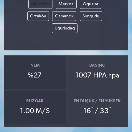
Mecitözü
Merkez
Oğuzlar
Ortaköy
Osmancık
Sungurlu
Uğurludağ
NEM
BASINÇ
%27
1007 HPA
hpa
RÜZGAR
EN DÜŞÜK / EN YÜKSEK
°
°
1.00 M/S
16
/ 33