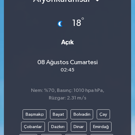
°
18
Açık
08 Ağustos Cumartesi
02:45
Nem: %70, Basınç: 1010 hpa hPa,
Rüzgar: 2.31 m/s
Başmakçı
Bayat
Bolvadin
Çay
Çobanlar
Dazkırı
Dinar
Emirdağ