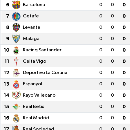
6
Barcelona
0
0
0
7
Getafe
0
0
0
8
Levante
0
0
0
9
Malaga
0
0
0
10
Racing Santander
0
0
0
11
Celta Vigo
0
0
0
12
Deportivo La Coruna
0
0
0
13
Espanyol
0
0
0
14
Rayo Vallecano
0
0
0
15
Real Betis
0
0
0
16
Real Madrid
0
0
0
17
Real Sociedad
0
0
0