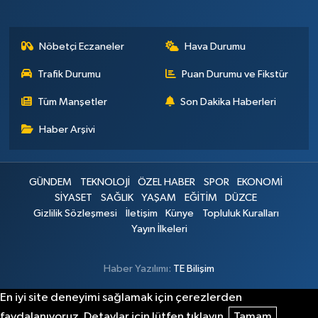
Nöbetçi Eczaneler
Hava Durumu
Trafik Durumu
Puan Durumu ve Fikstür
Tüm Manşetler
Son Dakika Haberleri
Haber Arşivi
GÜNDEM
TEKNOLOJİ
ÖZEL HABER
SPOR
EKONOMİ
SİYASET
SAĞLIK
YAŞAM
EĞİTİM
DÜZCE
Gizlilik Sözleşmesi
İletişim
Künye
Topluluk Kuralları
Yayın İlkeleri
Haber Yazılımı:
TE Bilişim
En iyi site deneyimi sağlamak için çerezlerden
faydalanıyoruz. Detaylar için lütfen tıklayın.
Tamam