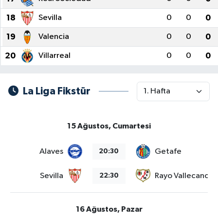
18
Sevilla
0
0
0
19
Valencia
0
0
0
20
Villarreal
0
0
0
La Liga Fikstür
15 Ağustos, Cumartesi
Alaves
Getafe
20:30
Sevilla
Rayo Vallecano
22:30
16 Ağustos, Pazar