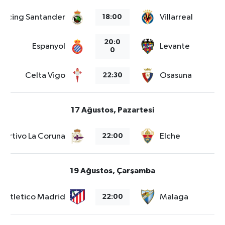
Racing Santander
Villarreal
18:00
20:0
Espanyol
Levante
0
Celta Vigo
Osasuna
22:30
17 Ağustos, Pazartesi
portivo La Coruna
Elche
22:00
19 Ağustos, Çarşamba
Atletico Madrid
Malaga
22:00