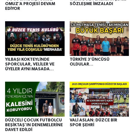
OMUZ’A PROJESİ DEVAM
SÖZLEŞME İMZALADI
EDİYOR
YILBAŞI KOKTEYLİNDE
TÜRKİYE 3’ÜNCÜSÜ
SPORCULAR, VELİLER VE
OLDULAR…
ÜYELER AYNI MASADA
BULUŞTU
DÜZCELİ ÇOCUK FUTBOLCU
VALİ ASLAN: DÜZCE BİR
BEŞİKTAŞ’IN DENEMELERİNE
SPOR ŞEHRİ
DAVET EDİLDİ