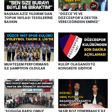
BAŞKAN AZİZ YILDIRIM’DAN
“DÜZCE’YE VE
TOPUK YAYLASI TESİSLERİNE
DÜZCESPOR’A DESTEK
BASKIN
VERECEĞİNDEN EMİNİZ”
MUHTEŞEM PERFORMANS
KULÜP OLAĞANÜSTÜ
İLE ŞAMPİYON OLDULAR
KONGREYE GİDİYOR
‘SOĞUĞA KARŞI OMUZ
YASİR BOZ FENERBAHÇE İLE