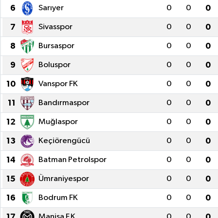
6
Sarıyer
0
0
0
7
Sivasspor
0
0
0
8
Bursaspor
0
0
0
9
Boluspor
0
0
0
10
Vanspor FK
0
0
0
11
Bandırmaspor
0
0
0
12
Muğlaspor
0
0
0
13
Keçiörengücü
0
0
0
14
Batman Petrolspor
0
0
0
15
Ümraniyespor
0
0
0
16
Bodrum FK
0
0
0
17
Manisa F.K.
0
0
0