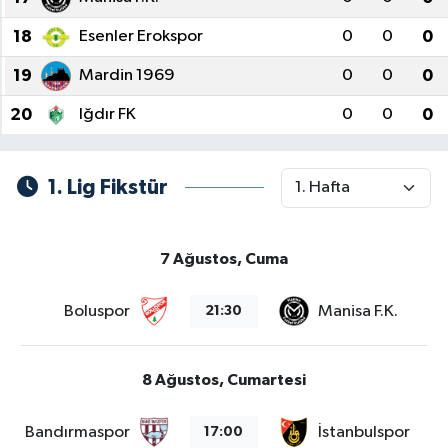
18
Esenler Erokspor
0
0
0
19
Mardin 1969
0
0
0
20
Iğdır FK
0
0
0
1. Lig Fikstür
7 Ağustos, Cuma
Boluspor
Manisa F.K.
21:30
8 Ağustos, Cumartesi
Bandırmaspor
İstanbulspor
17:00