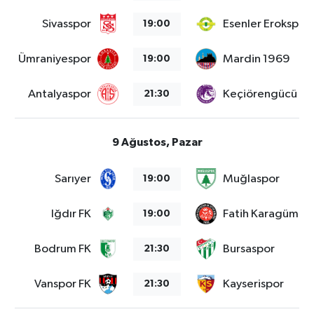
Sivasspor
Esenler Erokspor
19:00
Ümraniyespor
Mardin 1969
19:00
Antalyaspor
Keçiörengücü
21:30
9 Ağustos, Pazar
Sarıyer
Muğlaspor
19:00
Iğdır FK
Fatih Karagümrü
19:00
Bodrum FK
Bursaspor
21:30
Vanspor FK
Kayserispor
21:30