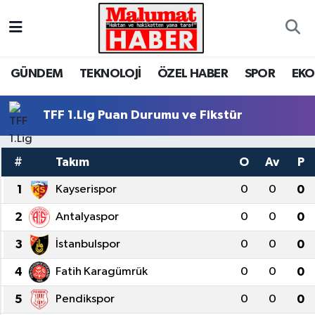
Nöbetçi Eczaneler
GÜNDEM
TEKNOLOJİ
ÖZEL HABER
SPOR
EK
Hava Durumu
TFF 1.Lig Puan Durumu ve Fikstür
Trafik Durumu
Süper Lig Puan Durumu ve Fikstür
#
Takım
O
Av
P
1
Kayserispor
0
0
0
Tüm Manşetler
2
Antalyaspor
0
0
0
Son Dakika Haberleri
3
İstanbulspor
0
0
0
Haber Arşivi
4
Fatih Karagümrük
0
0
0
5
Pendikspor
0
0
0