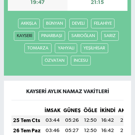
19:47
21:15
AKKIŞLA
BÜNYAN
DEVELİ
FELAHİYE
KAYSERİ
PINARBAŞI
SARIOĞLAN
SARIZ
TOMARZA
YAHYALI
YEŞİLHİSAR
ÖZVATAN
İNCESU
KAYSERİ AYLIK NAMAZ VAKITLERI
İMSAK
GÜNEŞ
ÖĞLE
İKINDI
AKŞA
25 Tem Cts
03:44
05:26
12:50
16:42
20:03
26 Tem Paz
03:46
05:27
12:50
16:42
20:02