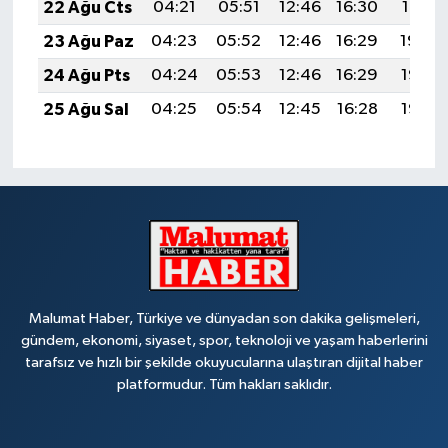
22 Ağu Cts
04:21
05:51
12:46
16:30
19:31
23 Ağu Paz
04:23
05:52
12:46
16:29
19:30
24 Ağu Pts
04:24
05:53
12:46
16:29
19:28
25 Ağu Sal
04:25
05:54
12:45
16:28
19:27
Malumat Haber, Türkiye ve dünyadan son dakika gelişmeleri,
gündem, ekonomi, siyaset, spor, teknoloji ve yaşam haberlerini
tarafsız ve hızlı bir şekilde okuyucularına ulaştıran dijital haber
platformudur. Tüm hakları saklıdır.