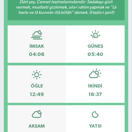
Dört şey, Cennet hazinelerindendir: Sadakayı gizli
vermek, musibeti gizlemek, sıla-i rahim yapmak ve "Lâ
havle ve lâ kuvvete illâ billâh" demek. (Hadis-i şerif)
İMSAK
GÜNEŞ
04:06
05:40
ÖĞLE
İKINDI
12:49
16:37
AKŞAM
YATSI