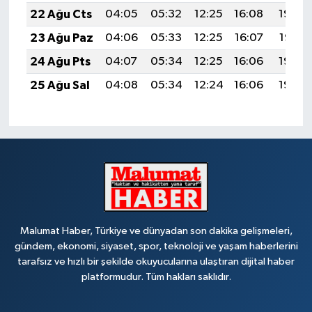
22 Ağu Cts
04:05
05:32
12:25
16:08
19:08
23 Ağu Paz
04:06
05:33
12:25
16:07
19:07
24 Ağu Pts
04:07
05:34
12:25
16:06
19:06
25 Ağu Sal
04:08
05:34
12:24
16:06
19:04
Malumat Haber, Türkiye ve dünyadan son dakika gelişmeleri,
gündem, ekonomi, siyaset, spor, teknoloji ve yaşam haberlerini
tarafsız ve hızlı bir şekilde okuyucularına ulaştıran dijital haber
platformudur. Tüm hakları saklıdır.