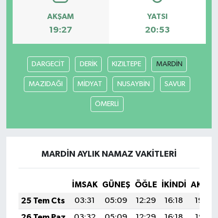
AKŞAM
YATSI
19:27
20:53
DARGECİT
DERİK
KIZILTEPE
MARDİN
MAZIDAĞI
MİDYAT
NUSAYBİN
SAVUR
ÖMERLİ
MARDİN AYLIK NAMAZ VAKITLERI
İMSAK
GÜNEŞ
ÖĞLE
İKINDI
AKŞA
25 Tem Cts
03:31
05:09
12:29
16:18
19:39
26 Tem Paz
03:32
05:09
12:29
16:18
19:38