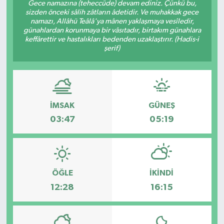
Gece namazına (teheccüde) devam ediniz. Çünkü bu,
sizden önceki sâlih zâtların âdetidir. Ve muhakkak gece
namazı, Allâhü Teâlâ'ya mânen yaklaşmaya vesîledir,
günahlardan korunmaya bir vâsıtadır, birtakım günahlara
keffârettir ve hastalıkları bedenden uzaklaştırır. (Hadis-i
şerif)
İMSAK
GÜNEŞ
03:47
05:19
ÖĞLE
İKINDI
12:28
16:15