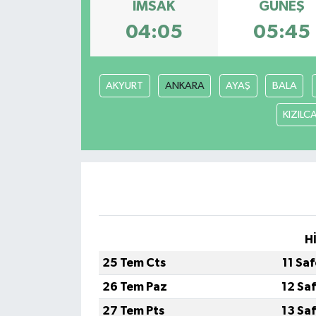
İMSAK
GÜNEŞ
04:05
05:45
AKYURT
ANKARA
AYAŞ
BALA
KIZIL
H
25 Tem Cts
11 Sa
26 Tem Paz
12 Sa
27 Tem Pts
13 Sa