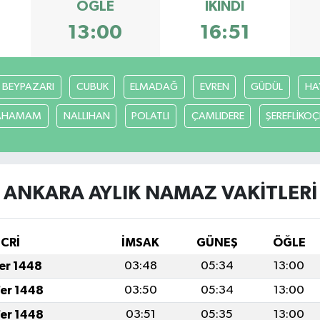
ÖĞLE
İKINDI
13:00
16:51
BEYPAZARI
CUBUK
ELMADAĞ
EVREN
GÜDÜL
HA
CAHAMAM
NALLIHAN
POLATLI
ÇAMLIDERE
ŞEREFLİKO
ANKARA AYLIK NAMAZ VAKITLERI
İCRİ
İMSAK
GÜNEŞ
ÖĞLE
fer 1448
03:48
05:34
13:00
fer 1448
03:50
05:34
13:00
fer 1448
03:51
05:35
13:00