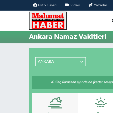
Foto Galeri
Video
Yazarlar
Nöbetçi Eczaneler
Hava Durumu
Ankara Namaz Vakitleri
Trafik Durumu
Süper Lig Puan Durumu ve Fikstür
ANKARA
Tüm Manşetler
Kullar, Ramazan ayında ne (kadar sevap
Son Dakika Haberleri
Haber Arşivi