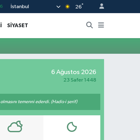
°
İstanbul
66
26
05
İ
SİYASET
18
22
39
0
6 Ağustos 2026
23 Safer 1448
lmasını temenni ederdi. (Hadis-i şerif)