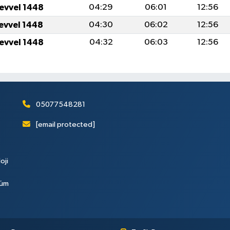
levvel 1448
04:29
06:01
12:56
levvel 1448
04:30
06:02
12:56
levvel 1448
04:32
06:03
12:56
05077548281
[email protected]
oji
Tüm