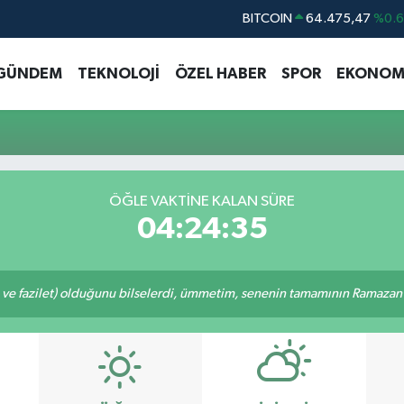
BITCOIN
64.475,47
%0.
DOLAR
47,5971
%0.
GÜNDEM
TEKNOLOJİ
ÖZEL HABER
SPOR
EKONOM
EURO
55,1336
%0.
STERLİN
64,2534
%0.
GRAM ALTIN
6518.23
%0.
BİST100
13.703
%
ÖĞLE VAKTINE KALAN SÜRE
04:24:35
 ve fazilet) olduğunu bilselerdi, ümmetim, senenin tamamının Ramazan o