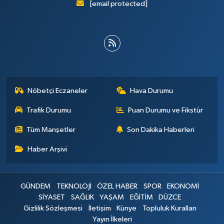
[email protected]
Nöbetçi Eczaneler
Hava Durumu
Trafik Durumu
Puan Durumu ve Fikstür
Tüm Manşetler
Son Dakika Haberleri
Haber Arşivi
GÜNDEM
TEKNOLOJİ
ÖZEL HABER
SPOR
EKONOMİ
SİYASET
SAĞLIK
YAŞAM
EĞİTİM
DÜZCE
Gizlilik Sözleşmesi
İletişim
Künye
Topluluk Kuralları
Yayın İlkeleri