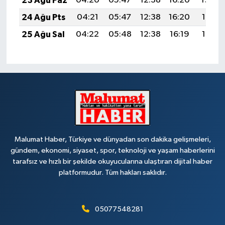
23 Ağu Paz
04:20
05:47
12:38
16:20
19:20
24 Ağu Pts
04:21
05:47
12:38
16:20
19:19
25 Ağu Sal
04:22
05:48
12:38
16:19
19:17
Malumat Haber, Türkiye ve dünyadan son dakika gelişmeleri,
gündem, ekonomi, siyaset, spor, teknoloji ve yaşam haberlerini
tarafsız ve hızlı bir şekilde okuyucularına ulaştıran dijital haber
platformudur. Tüm hakları saklıdır.
05077548281