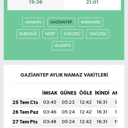
19:36
21:01
ARABAN
GAZİANTEP
KARKAMIŞ
NURDAĞI
NİZİP
OĞUZELİ
YAVUZELİ
İSLAHİYE
GAZİANTEP AYLIK NAMAZ VAKITLERI
İMSAK
GÜNEŞ
ÖĞLE
İKINDI
AKŞA
25 Tem Cts
03:45
05:23
12:42
16:31
19:51
26 Tem Paz
03:46
05:24
12:42
16:31
19:51
27 Tem Pts
03:48
05:24
12:42
16:31
19:50