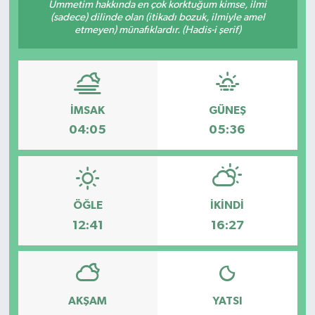
Ümmetim hakkında en çok korktuğum kimse, ilmi
(sadece) dilinde olan (itikadı bozuk, ilmiyle amel
etmeyen) münafıklardır. (Hadis-i şerif)
İMSAK
GÜNEŞ
04:05
05:36
ÖĞLE
İKINDI
12:41
16:27
AKŞAM
YATSI