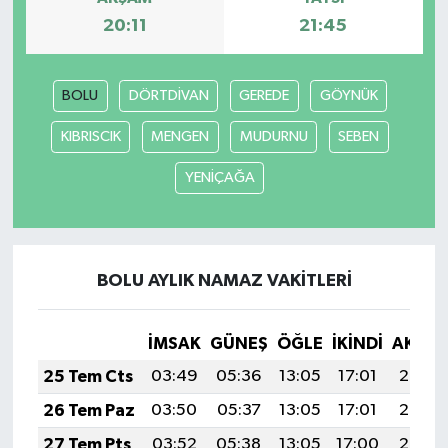
20:11
21:45
BOLU
DÖRTDİVAN
GEREDE
GÖYNÜK
KIBRISCIK
MENGEN
MUDURNU
SEBEN
YENİÇAĞA
BOLU AYLIK NAMAZ VAKITLERI
İMSAK
GÜNEŞ
ÖĞLE
İKINDI
AKŞA
25 Tem Cts
03:49
05:36
13:05
17:01
20:24
26 Tem Paz
03:50
05:37
13:05
17:01
20:23
27 Tem Pts
03:52
05:38
13:05
17:00
20:22