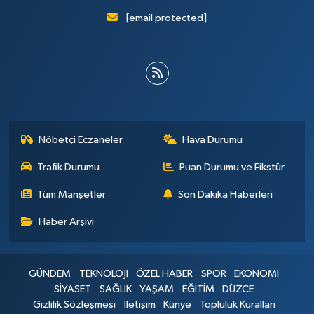
[email protected]
Nöbetçi Eczaneler
Hava Durumu
Trafik Durumu
Puan Durumu ve Fikstür
Tüm Manşetler
Son Dakika Haberleri
Haber Arşivi
GÜNDEM
TEKNOLOJİ
ÖZEL HABER
SPOR
EKONOMİ
SİYASET
SAĞLIK
YAŞAM
EĞİTİM
DÜZCE
Gizlilik Sözleşmesi
İletişim
Künye
Topluluk Kuralları