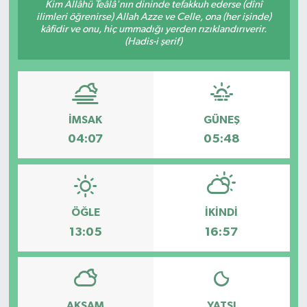
Kim Allâhü Teâlâ'nın dininde tefakkuh ederse (dînî
ilimleri öğrenirse) Allah Azze ve Celle, ona (her işinde)
kâfidir ve onu, hiç ummadığı yerden rızıklandırıverir.
(Hadis-i şerif)
İMSAK
GÜNEŞ
04:07
05:48
ÖĞLE
İKINDI
13:05
16:57
AKŞAM
YATSI