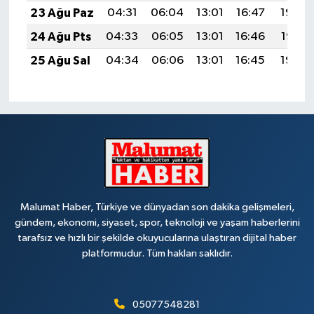
23 Ağu Paz
04:31
06:04
13:01
16:47
19:48
24 Ağu Pts
04:33
06:05
13:01
16:46
19:47
25 Ağu Sal
04:34
06:06
13:01
16:45
19:45
Malumat Haber, Türkiye ve dünyadan son dakika gelişmeleri,
gündem, ekonomi, siyaset, spor, teknoloji ve yaşam haberlerini
tarafsız ve hızlı bir şekilde okuyucularına ulaştıran dijital haber
platformudur. Tüm hakları saklıdır.
05077548281