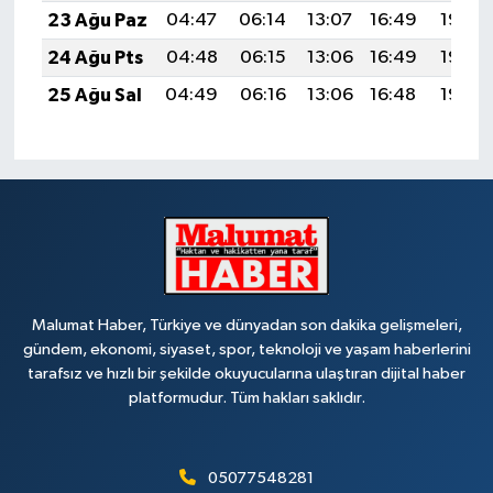
23 Ağu Paz
04:47
06:14
13:07
16:49
19:49
24 Ağu Pts
04:48
06:15
13:06
16:49
19:48
25 Ağu Sal
04:49
06:16
13:06
16:48
19:46
Malumat Haber, Türkiye ve dünyadan son dakika gelişmeleri,
gündem, ekonomi, siyaset, spor, teknoloji ve yaşam haberlerini
tarafsız ve hızlı bir şekilde okuyucularına ulaştıran dijital haber
platformudur. Tüm hakları saklıdır.
05077548281