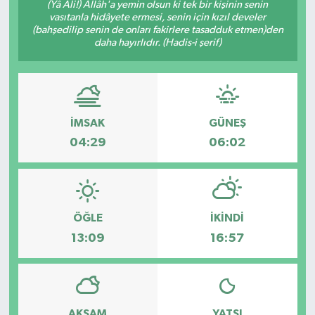
(Yâ Ali!) Allâh'a yemin olsun ki tek bir kişinin senin
vasıtanla hidâyete ermesi, senin için kızıl develer
(bahşedilip senin de onları fakirlere tasadduk etmen)den
daha hayırlıdır. (Hadis-i şerif)
İMSAK
GÜNEŞ
04:29
06:02
ÖĞLE
İKINDI
13:09
16:57
AKŞAM
YATSI