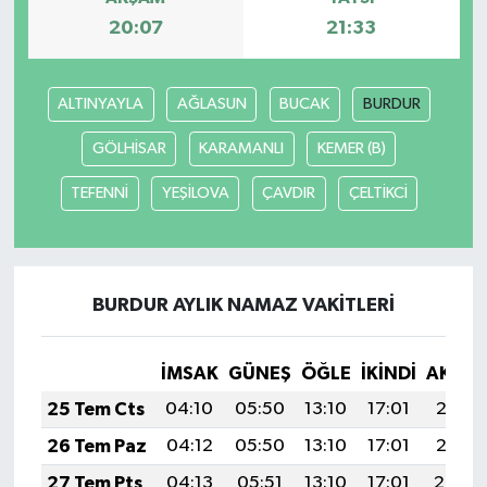
20:07
21:33
ALTINYAYLA
AĞLASUN
BUCAK
BURDUR
GÖLHİSAR
KARAMANLI
KEMER (B)
TEFENNİ
YEŞİLOVA
ÇAVDIR
ÇELTİKCİ
BURDUR AYLIK NAMAZ VAKITLERI
İMSAK
GÜNEŞ
ÖĞLE
İKINDI
AKŞA
25 Tem Cts
04:10
05:50
13:10
17:01
20:21
26 Tem Paz
04:12
05:50
13:10
17:01
20:21
27 Tem Pts
04:13
05:51
13:10
17:01
20:20