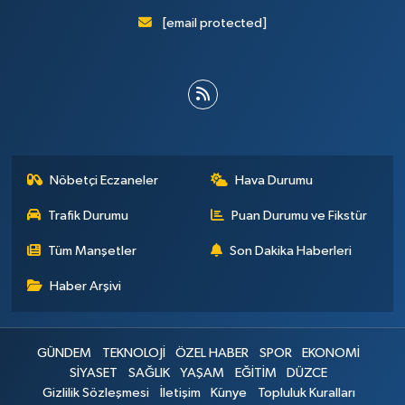
[email protected]
Nöbetçi Eczaneler
Hava Durumu
Trafik Durumu
Puan Durumu ve Fikstür
Tüm Manşetler
Son Dakika Haberleri
Haber Arşivi
GÜNDEM
TEKNOLOJİ
ÖZEL HABER
SPOR
EKONOMİ
SİYASET
SAĞLIK
YAŞAM
EĞİTİM
DÜZCE
Gizlilik Sözleşmesi
İletişim
Künye
Topluluk Kuralları