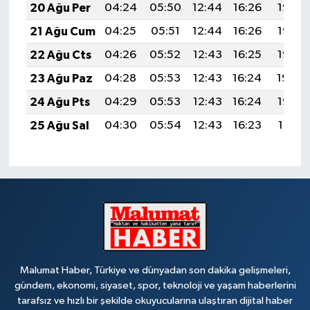
20 Ağu Per
04:24
05:50
12:44
16:26
19:28
21 Ağu Cum
04:25
05:51
12:44
16:26
19:26
22 Ağu Cts
04:26
05:52
12:43
16:25
19:25
23 Ağu Paz
04:28
05:53
12:43
16:24
19:24
24 Ağu Pts
04:29
05:53
12:43
16:24
19:22
25 Ağu Sal
04:30
05:54
12:43
16:23
19:21
Malumat Haber, Türkiye ve dünyadan son dakika gelişmeleri,
gündem, ekonomi, siyaset, spor, teknoloji ve yaşam haberlerini
tarafsız ve hızlı bir şekilde okuyucularına ulaştıran dijital haber