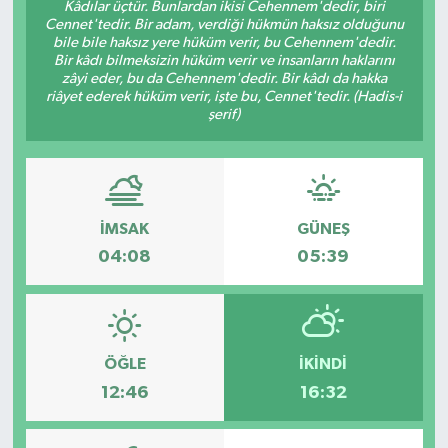
Kâdılar üçtür. Bunlardan ikisi Cehennem'dedir, biri
Cennet'tedir. Bir adam, verdiği hükmün haksız olduğunu
bile bile haksız yere hüküm verir, bu Cehennem'dedir.
Bir kâdı bilmeksizin hüküm verir ve insanların haklarını
zâyi eder, bu da Cehennem'dedir. Bir kâdı da hakka
riâyet ederek hüküm verir, işte bu, Cennet'tedir. (Hadis-i
şerif)
İMSAK
GÜNEŞ
04:08
05:39
ÖĞLE
İKINDI
12:46
16:32