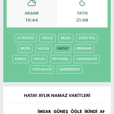
AKŞAM
YATSI
19:44
21:08
ALTINÖZÜ
ARSUZ
BELEN
DÖRTYOL
ERZİN
HASSA
HATAY
KIRIKHAN
KUMLU
PAYAS
REYHANLI
SAMANDAĞ
YAYLADAĞI
İSKENDERUN
HATAY AYLIK NAMAZ VAKITLERI
İMSAK
GÜNEŞ
ÖĞLE
İKINDI
AKŞA