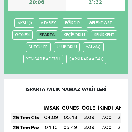
20:06
21:32
AKSU (I)
ATABEY
EĞİRDİR
GELENDOST
GÖNEN
ISPARTA
KEÇİBORLU
SENİRKENT
SÜTCÜLER
ULUBORLU
YALVAÇ
YENİSAR BADEMLİ
ŞARKİ KARAAĞAÇ
ISPARTA AYLIK NAMAZ VAKITLERI
İMSAK
GÜNEŞ
ÖĞLE
İKINDI
AKŞA
25 Tem Cts
04:09
05:48
13:09
17:00
20:20
26 Tem Paz
04:10
05:49
13:09
17:00
20:20