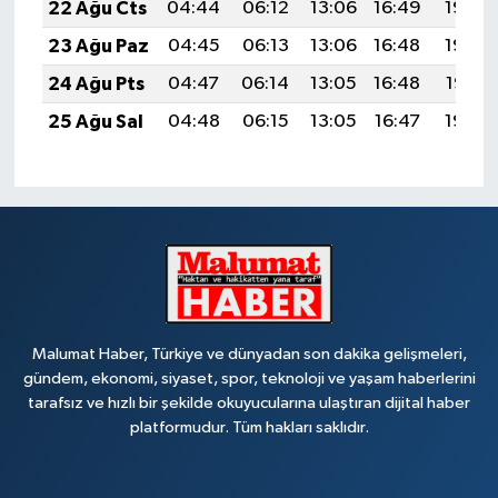
22 Ağu Cts
04:44
06:12
13:06
16:49
19:50
23 Ağu Paz
04:45
06:13
13:06
16:48
19:48
24 Ağu Pts
04:47
06:14
13:05
16:48
19:47
25 Ağu Sal
04:48
06:15
13:05
16:47
19:45
Malumat Haber, Türkiye ve dünyadan son dakika gelişmeleri,
gündem, ekonomi, siyaset, spor, teknoloji ve yaşam haberlerini
tarafsız ve hızlı bir şekilde okuyucularına ulaştıran dijital haber
platformudur. Tüm hakları saklıdır.