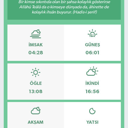
Bir kimse sıkıntıda olan bir şahsa kolaylık gösterirse
Allâhü Teâlâ da o kimseye dünyada da, âhirette de
kolaylık ihsân buyurur. (Hadis-i şerif)
İMSAK
GÜNEŞ
04:28
06:01
ÖĞLE
İKINDI
13:08
16:56
AKŞAM
YATSI