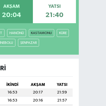
AKŞAM
YATSI
20:04
21:40
T
HANÖNÜ
KASTAMONU
KÜRE
İNEBOLU
ŞENPAZAR
RI
İKINDI
AKŞAM
YATSI
16:53
20:17
21:59
16:53
20:16
21:57