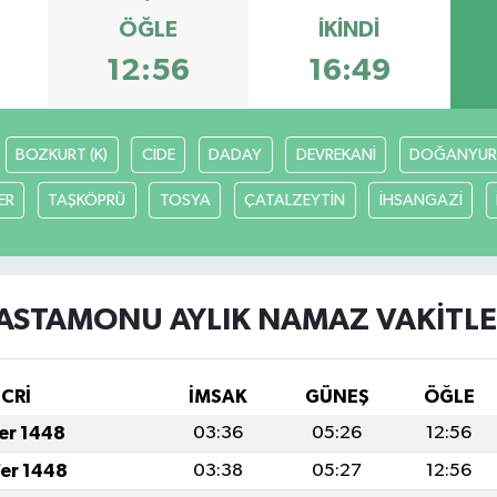
ÖĞLE
İKINDI
12:56
16:49
BOZKURT (K)
CİDE
DADAY
DEVREKANİ
DOĞANYUR
ER
TAŞKÖPRÜ
TOSYA
ÇATALZEYTİN
İHSANGAZİ
ASTAMONU AYLIK NAMAZ VAKITLE
İCRİ
İMSAK
GÜNEŞ
ÖĞLE
fer 1448
03:36
05:26
12:56
fer 1448
03:38
05:27
12:56