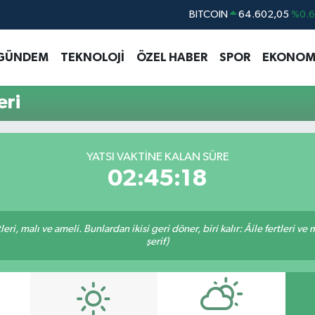
BITCOIN
64.602,05
%0.
DOLAR
47,6006
%0.
GÜNDEM
TEKNOLOJİ
ÖZEL HABER
SPOR
EKONOM
EURO
55,0250
%0.
STERLİN
64,2398
%0
ri
GRAM ALTIN
6513.94
%0.
BİST100
13.768
%4
YATSI VAKTINE KALAN SÜRE
02:45:18
ri, malı ve ameli. Bunlardan ikisi geri döner, biri kalır: Âile fertleri ve 
şerif)