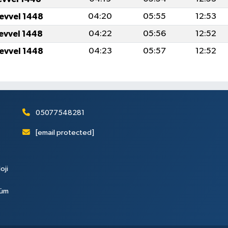
levvel 1448
04:20
05:55
12:53
levvel 1448
04:22
05:56
12:52
levvel 1448
04:23
05:57
12:52
05077548281
[email protected]
oji
Tüm