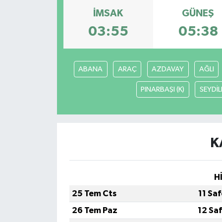
İMSAK
GÜNEŞ
03:55
05:38
ABANA
ARAÇ
AZDAVAY
AĞLI
PINARBAŞI (K)
SEYDİL
K
H
25 Tem Cts
11 Sa
26 Tem Paz
12 Sa