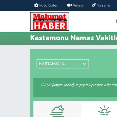
Foto Galeri
Video
Yazarlar
Nöbetçi Eczaneler
Hava Durumu
Kastamonu Namaz Vakitle
Trafik Durumu
Süper Lig Puan Durumu ve Fikstür
KASTAMONU
Tüm Manşetler
Ölüyü (kabre kadar) üç şey takip eder: Âile fertle
Son Dakika Haberleri
Haber Arşivi