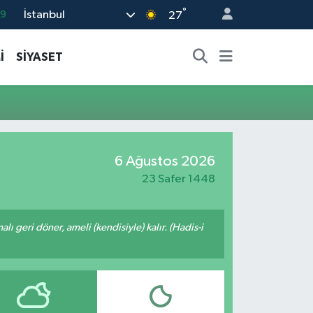
°
İstanbul
69
27
06
İ
SİYASET
02
.2
32
8
6 Ağustos 2026
23 Safer 1448
malı geri döner, ameli (kendisiyle) kalır. (Hadis-i