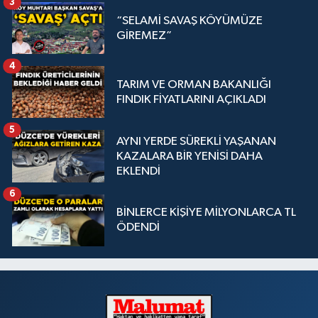
3
“SELAMİ SAVAŞ KÖYÜMÜZE
GİREMEZ”
4
TARIM VE ORMAN BAKANLIĞI
FINDIK FİYATLARINI AÇIKLADI
5
AYNI YERDE SÜREKLİ YAŞANAN
KAZALARA BİR YENİSİ DAHA
EKLENDİ
6
BİNLERCE KİŞİYE MİLYONLARCA TL
ÖDENDİ