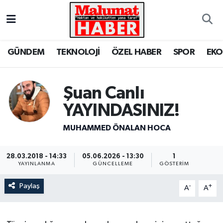
Nöbetçi Eczaneler
GÜNDEM
TEKNOLOJİ
ÖZEL HABER
SPOR
EK
Hava Durumu
Trafik Durumu
Şuan Canlı
YAYINDASINIZ!
Süper Lig Puan Durumu ve Fikstür
MUHAMMED ÖNALAN HOCA
Tüm Manşetler
28.03.2018 - 14:33
05.06.2026 - 13:30
1
Son Dakika Haberleri
YAYINLANMA
GÜNCELLEME
GÖSTERIM
Paylaş
-
+
A
A
Haber Arşivi