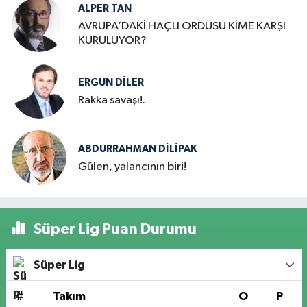
ALPER TAN
AVRUPA’DAKİ HAÇLI ORDUSU KİME KARŞI
KURULUYOR?
ERGUN DILER
Rakka savaşı!.
ABDURRAHMAN DİLİPAK
Gülen, yalancının biri!
Süper Lig Puan Durumu
Süper Lig
#
Takım
O
P