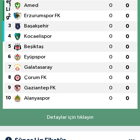
1
Amed
0
0
2
Erzurumspor FK
0
0
3
Başakşehir
0
0
4
Kocaelispor
0
0
5
Beşiktaş
0
0
6
Eyüpspor
0
0
7
Galatasaray
0
0
8
Çorum FK
0
0
9
Gaziantep FK
0
0
10
Alanyaspor
0
0
Detaylar için tıklayın