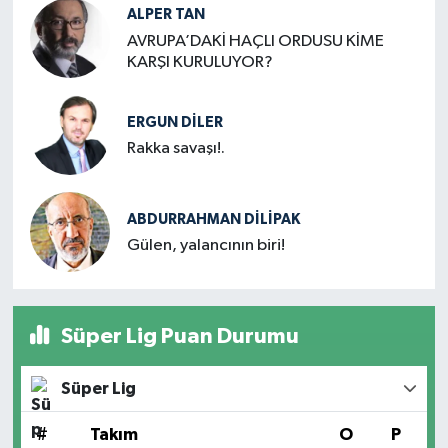
ALPER TAN
AVRUPA’DAKİ HAÇLI ORDUSU KİME
KARŞI KURULUYOR?
ERGUN DILER
Rakka savaşı!.
ABDURRAHMAN DİLİPAK
Gülen, yalancının biri!
Süper Lig Puan Durumu
Süper Lig
#
Takım
O
P