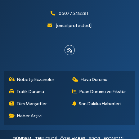
05077548281
[email protected]
Nöbetçi Eczaneler
Hava Durumu
Trafik Durumu
Puan Durumu ve Fikstür
Tüm Manşetler
Son Dakika Haberleri
Haber Arşivi
GÜNDEM
TEKNOLOJİ
ÖZEL HABER
SPOR
EKONOMİ