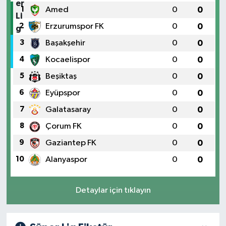
1
Amed
0
0
2
Erzurumspor FK
0
0
3
Başakşehir
0
0
4
Kocaelispor
0
0
5
Beşiktaş
0
0
6
Eyüpspor
0
0
7
Galatasaray
0
0
8
Çorum FK
0
0
9
Gaziantep FK
0
0
10
Alanyaspor
0
0
Detaylar için tıklayın