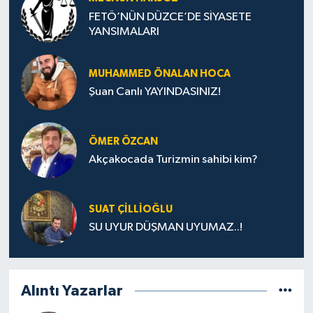
FETÖ’NÜN DÜZCE’DE SİYASETE
YANSIMALARI
MUHAMMED ÖNALAN HOCA
Şuan Canlı YAYINDASINIZ!
ÖMER ÖZCAN
Akçakocada Turizmin sahibi kim?
SUAT ÇİLLİOĞLU
SU UYUR DÜŞMAN UYUMAZ..!
Alıntı Yazarlar