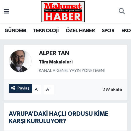
Nöbetçi Eczaneler
GÜNDEM
TEKNOLOJİ
ÖZEL HABER
SPOR
EK
Hava Durumu
Trafik Durumu
ALPER TAN
Tüm Makaleleri
Süper Lig Puan Durumu ve Fikstür
KANAL A GENEL YAYIN YÖNETMENİ
Tüm Manşetler
Paylaş
-
+
2 Makale
A
A
Son Dakika Haberleri
Haber Arşivi
AVRUPA’DAKİ HAÇLI ORDUSU KİME
KARŞI KURULUYOR?