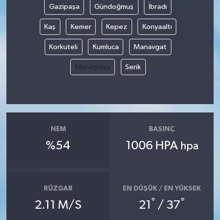
Gazipaşa
Gündoğmuş
İbradı
Kaş
Kemer
Kepez
Konyaaltı
Korkuteli
Kumluca
Manavgat
Muratpaşa
Serik
NEM
BASINÇ
%54
1006 HPA
hpa
RÜZGAR
EN DÜŞÜK / EN YÜKSEK
°
°
2.11 M/S
21
/ 37