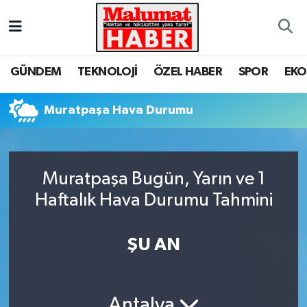
Nöbetçi Eczaneler
GÜNDEM
TEKNOLOJİ
ÖZEL HABER
SPOR
EK
Hava Durumu
Muratpaşa Hava Durumu
Trafik Durumu
Süper Lig Puan Durumu ve Fikstür
Muratpaşa Bugün, Yarın ve 1
Tüm Manşetler
Haftalık Hava Durumu Tahmini
Son Dakika Haberleri
ŞU AN
Haber Arşivi
Antalya