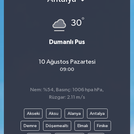
°
30
Dumanlı Pus
10 Ağustos Pazartesi
09:00
Nem: %54, Basınç: 1006 hpa hPa,
Rüzgar: 2.11 m/s
Akseki
Aksu
Alanya
Antalya
Demre
Döşemealtı
Elmalı
Finike