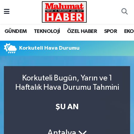
Nöbetçi Eczaneler
GÜNDEM
TEKNOLOJİ
ÖZEL HABER
SPOR
EK
Hava Durumu
Korkuteli Hava Durumu
Trafik Durumu
Süper Lig Puan Durumu ve Fikstür
Korkuteli Bugün, Yarın ve 1
Tüm Manşetler
Haftalık Hava Durumu Tahmini
Son Dakika Haberleri
ŞU AN
Haber Arşivi
Antalya