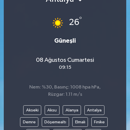
°
26
Güneşli
08 Ağustos Cumartesi
09:15
Nem: %30, Basınç: 1008 hpa hPa,
Rüzgar: 1.11 m/s
Akseki
Aksu
Alanya
Antalya
Demre
Döşemealtı
Elmalı
Finike