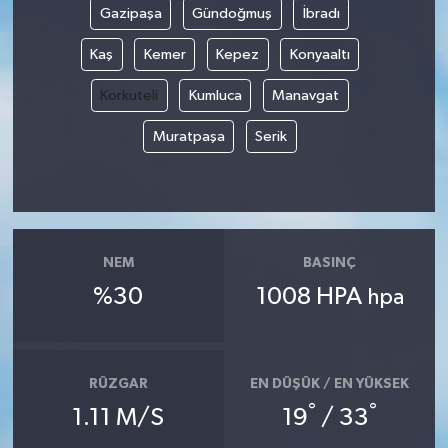
Gazipaşa
Gündoğmuş
İbradı
Kaş
Kemer
Kepez
Konyaaltı
Korkuteli
Kumluca
Manavgat
Muratpaşa
Serik
NEM
BASINÇ
%30
1008 HPA
hpa
RÜZGAR
EN DÜŞÜK / EN YÜKSEK
°
°
1.11 M/S
19
/ 33