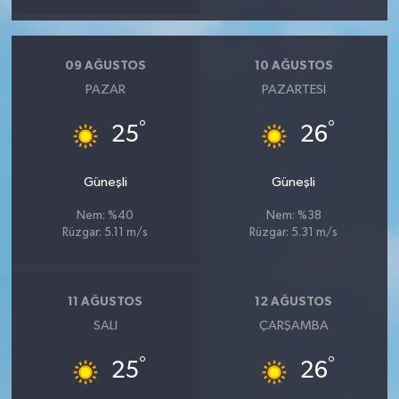
09 AĞUSTOS
10 AĞUSTOS
PAZAR
PAZARTESI
°
°
25
26
Güneşli
Güneşli
Nem: %40
Nem: %38
Rüzgar: 5.11 m/s
Rüzgar: 5.31 m/s
11 AĞUSTOS
12 AĞUSTOS
SALI
ÇARŞAMBA
°
°
25
26