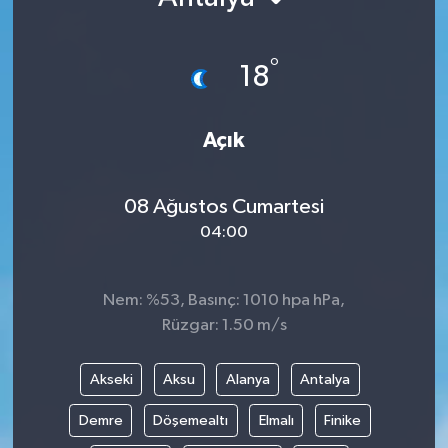
°
18
Açık
08 Ağustos Cumartesi
04:00
Nem: %53, Basınç: 1010 hpa hPa,
Rüzgar: 1.50 m/s
Akseki
Aksu
Alanya
Antalya
Demre
Döşemealtı
Elmalı
Finike