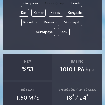
Gazipaşa
Gündoğmuş
İbradı
Kaş
Kemer
Kepez
Konyaaltı
Korkuteli
Kumluca
Manavgat
Muratpaşa
Serik
NEM
BASINÇ
%53
1010 HPA
hpa
RÜZGAR
EN DÜŞÜK / EN YÜKSEK
°
°
1.50 M/S
18
/ 24