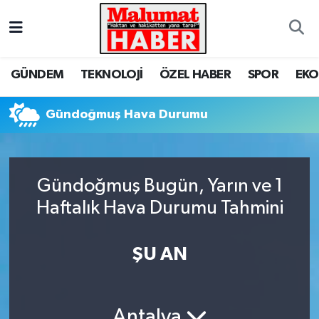
Nöbetçi Eczaneler
GÜNDEM
TEKNOLOJİ
ÖZEL HABER
SPOR
EK
Hava Durumu
Gündoğmuş Hava Durumu
Trafik Durumu
Süper Lig Puan Durumu ve Fikstür
Gündoğmuş Bugün, Yarın ve 1
Tüm Manşetler
Haftalık Hava Durumu Tahmini
Son Dakika Haberleri
ŞU AN
Haber Arşivi
Antalya