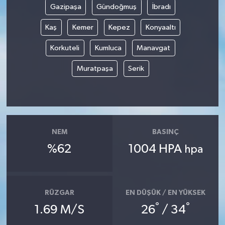
Gazipaşa
Gündoğmuş
İbradı
Kaş
Kemer
Kepez
Konyaaltı
Korkuteli
Kumluca
Manavgat
Muratpaşa
Serik
NEM
BASINÇ
%62
1004 HPA
hpa
RÜZGAR
EN DÜŞÜK / EN YÜKSEK
°
°
1.69 M/S
26
/ 34