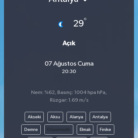
°
29
Açık
07 Ağustos Cuma
20:30
Nem: %62, Basınç: 1004 hpa hPa,
Rüzgar: 1.69 m/s
Akseki
Aksu
Alanya
Antalya
Demre
Döşemealtı
Elmalı
Finike