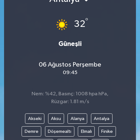
°
32
Güneşli
06 Ağustos Perşembe
09:45
Nem: %42, Basınç: 1008 hpa hPa,
Rüzgar: 1.81 m/s
Akseki
Aksu
Alanya
Antalya
Demre
Döşemealtı
Elmalı
Finike