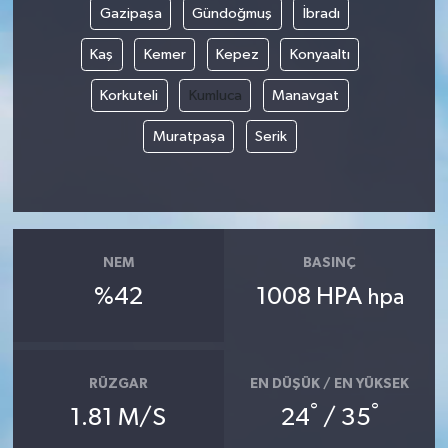
Gazipaşa
Gündoğmuş
İbradı
Kaş
Kemer
Kepez
Konyaaltı
Korkuteli
Kumluca
Manavgat
Muratpaşa
Serik
NEM
BASINÇ
%42
1008 HPA
hpa
RÜZGAR
EN DÜŞÜK / EN YÜKSEK
°
°
1.81 M/S
24
/ 35