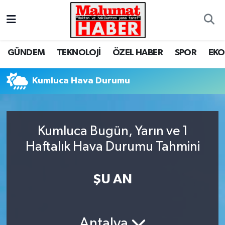
Nöbetçi Eczaneler
GÜNDEM
TEKNOLOJİ
ÖZEL HABER
SPOR
EK
Hava Durumu
Kumluca Hava Durumu
Trafik Durumu
Süper Lig Puan Durumu ve Fikstür
Kumluca Bugün, Yarın ve 1
Tüm Manşetler
Haftalık Hava Durumu Tahmini
Son Dakika Haberleri
ŞU AN
Haber Arşivi
Antalya