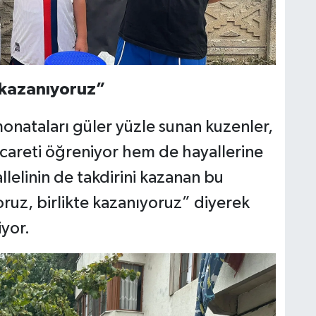
e kazanıyoruz”
imonataları güler yüzle sunan kuzenler,
icareti öğreniyor hem de hayallerine
lelinin de takdirini kazanan bu
yoruz, birlikte kazanıyoruz” diyerek
iyor.