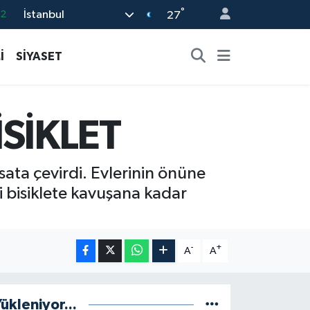
°
İstanbul
17
27
27
İ
SİYASET
35
59
19
İSİKLET
.2
sata çevirdi. Evlerinin önüne
i bisiklete kavuşana kadar
-
+
A
A
ükleniyor...