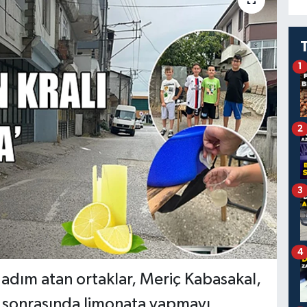
1
2
3
4
 adım atan ortaklar, Meriç Kabasakal,
ş sonrasında limonata yapmayı