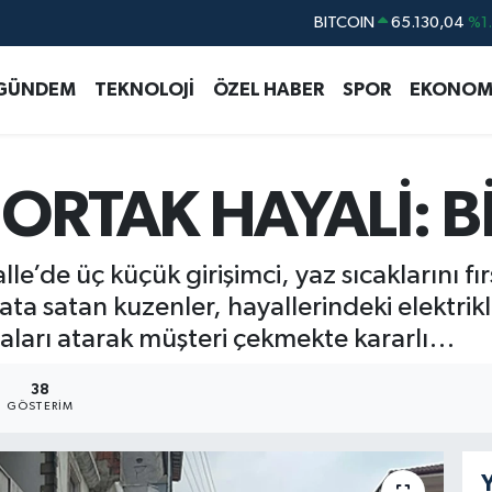
DOLAR
47,7106
%0.
EURO
55,1652
%0.
GÜNDEM
TEKNOLOJİ
ÖZEL HABER
SPOR
EKONOM
STERLİN
64,4046
%0.
GRAM ALTIN
6648.99
%2.
BİST100
13.773
%-
ORTAK HAYALİ: B
BITCOIN
65.130,04
%1
’de üç küçük girişimci, yaz sıcaklarını fır
ta satan kuzenler, hayallerindeki elektrikl
raları atarak müşteri çekmekte kararlı…
38
GÖSTERIM
Y