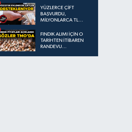
YÜZLERCE ÇİFT
BAŞVURDU,
MİLYONLARCA TL
DESTEK SAĞLANDI
FINDIK ALIMI İÇİN O
TARİHTEN İTİBAREN
RANDEVU
ALINABİLECEK