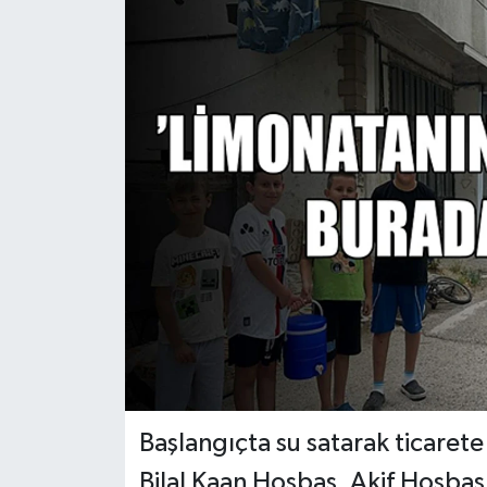
Başlangıçta su satarak ticarete
Bilal Kaan Hoşbaş, Akif Hoşba