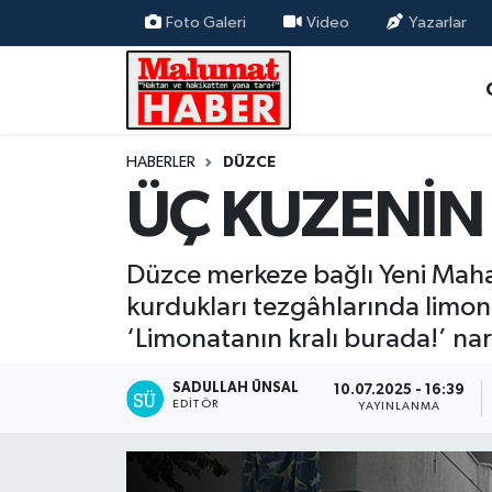
Foto Galeri
Video
Yazarlar
Nöbetçi Eczaneler
Hava Durumu
HABERLER
DÜZCE
ÜÇ KUZENİN 
Trafik Durumu
Süper Lig Puan Durumu ve Fikstür
Düzce merkeze bağlı Yeni Mahalle
kurdukları tezgâhlarında limona
Tüm Manşetler
‘Limonatanın kralı burada!’ na
Son Dakika Haberleri
SADULLAH ÜNSAL
10.07.2025 - 16:39
EDITÖR
YAYINLANMA
Haber Arşivi