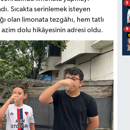
5
adı. Sıcakta serinlemek isteyen
ağı olan limonata tezgâhı, hem tatlı
azim dolu hikâyesinin adresi oldu.
6