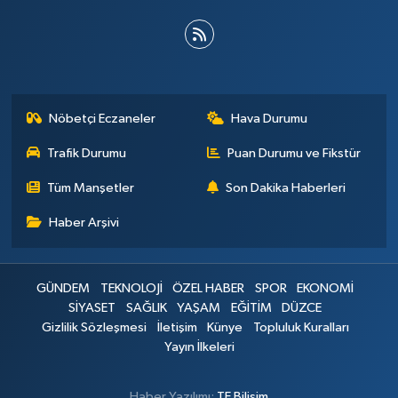
Nöbetçi Eczaneler
Hava Durumu
Trafik Durumu
Puan Durumu ve Fikstür
Tüm Manşetler
Son Dakika Haberleri
Haber Arşivi
GÜNDEM
TEKNOLOJİ
ÖZEL HABER
SPOR
EKONOMİ
SİYASET
SAĞLIK
YAŞAM
EĞİTİM
DÜZCE
Gizlilik Sözleşmesi
İletişim
Künye
Topluluk Kuralları
Yayın İlkeleri
Haber Yazılımı:
TE Bilişim