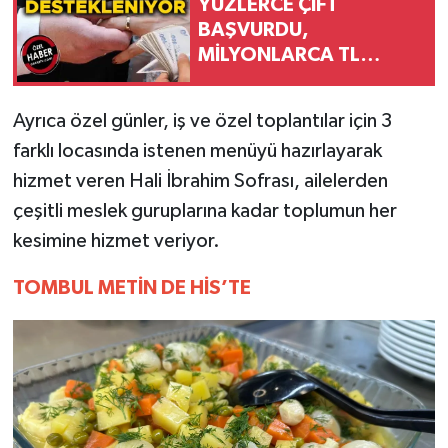
YÜZLERCE ÇİFT
BAŞVURDU,
MİLYONLARCA TL
DESTEK SAĞLANDI
Ayrıca özel günler, iş ve özel toplantılar için 3
farklı locasında istenen menüyü hazırlayarak
hizmet veren Hali İbrahim Sofrası, ailelerden
çeşitli meslek guruplarına kadar toplumun her
kesimine hizmet veriyor.
TOMBUL METİN DE HİS’TE