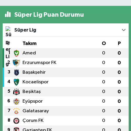
Süper Lig Puan Durumu
Süper Lig
#
Takım
O
P
1
Amed
0
0
2
Erzurumspor FK
0
0
3
Başakşehir
0
0
4
Kocaelispor
0
0
5
Beşiktaş
0
0
6
Eyüpspor
0
0
7
Galatasaray
0
0
8
Çorum FK
0
0
9
Gaziantep FK
0
0