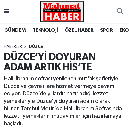
Nöbetçi Eczaneler
GÜNDEM
TEKNOLOJİ
ÖZEL HABER
SPOR
EK
Hava Durumu
HABERLER
DÜZCE
Trafik Durumu
DÜZCE’Yİ DOYURAN
ADAM ARTIK HİS’TE
Süper Lig Puan Durumu ve Fikstür
Halil İbrahim sofrası yenilenen mutfak şefleriyle
Tüm Manşetler
Düzce ve çevre illere hizmet vermeye devam
ediyor. Düzce’de yıllardır hazırladığı lezzetli
Son Dakika Haberleri
yemekleriyle Düzce’yi doyuran adam olarak
bilinen Tombul Metin’de Halil İbrahim Sofrasında
Haber Arşivi
lezzetli yemeklerini müdavimleri için hazırlamaya
başladı.