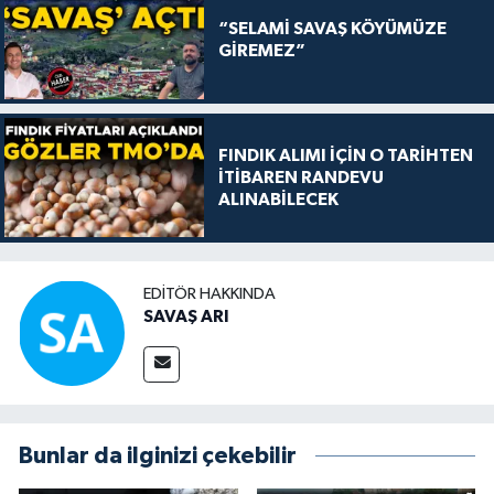
“SELAMİ SAVAŞ KÖYÜMÜZE
GİREMEZ”
FINDIK ALIMI İÇİN O TARİHTEN
İTİBAREN RANDEVU
ALINABİLECEK
EDITÖR HAKKINDA
SAVAŞ ARI
Bunlar da ilginizi çekebilir