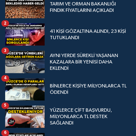
TARIM VE ORMAN BAKANLIĞI
FINDIK FİYATLARINI AÇIKLADI
2
41 KİŞİ GÖZALTINA ALINDI, 23 KİŞİ
TUTUKLANDI
3
AYNI YERDE SÜREKLİ YAŞANAN
KAZALARA BİR YENİSİ DAHA
EKLENDİ
4
BİNLERCE KİŞİYE MİLYONLARCA TL
ÖDENDİ
5
YÜZLERCE ÇİFT BAŞVURDU,
MİLYONLARCA TL DESTEK
SAĞLANDI
6