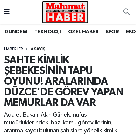
Nöbetçi Eczaneler
GÜNDEM
TEKNOLOJİ
ÖZEL HABER
SPOR
EK
Hava Durumu
HABERLER
ASAYİŞ
Trafik Durumu
SAHTE KİMLİK
ŞEBEKESİNİN TAPU
Süper Lig Puan Durumu ve Fikstür
OYUNU! ARALARINDA
Tüm Manşetler
DÜZCE’DE GÖREV YAPAN
MEMURLAR DA VAR
Son Dakika Haberleri
Adalet Bakanı Akın Gürlek, nüfus
Haber Arşivi
müdürlüklerindeki bazı kamu görevlilerinin,
aranma kaydı bulunan şahıslara yönelik kimlik