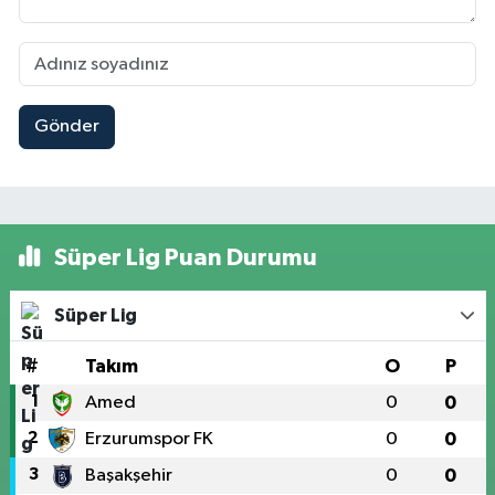
Gönder
Süper Lig Puan Durumu
Süper Lig
#
Takım
O
P
1
Amed
0
0
2
Erzurumspor FK
0
0
3
Başakşehir
0
0