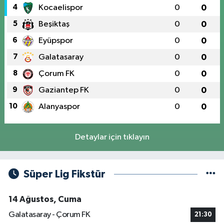
4
Kocaelispor
0
0
5
Beşiktaş
0
0
6
Eyüpspor
0
0
7
Galatasaray
0
0
8
Çorum FK
0
0
9
Gaziantep FK
0
0
10
Alanyaspor
0
0
Detaylar için tıklayın
Süper Lig Fikstür
14 Ağustos, Cuma
Galatasaray - Çorum FK
21:30