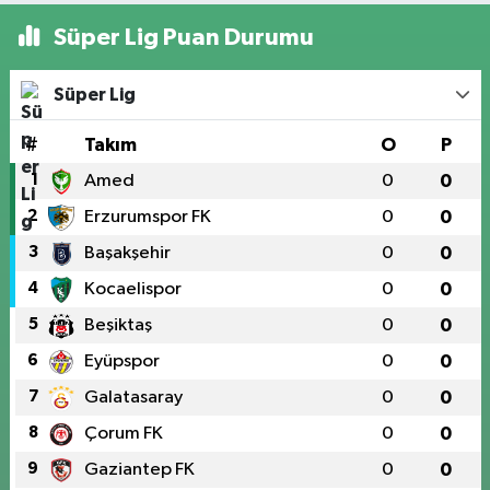
Süper Lig Puan Durumu
Süper Lig
#
Takım
O
P
1
Amed
0
0
2
Erzurumspor FK
0
0
3
Başakşehir
0
0
4
Kocaelispor
0
0
5
Beşiktaş
0
0
6
Eyüpspor
0
0
7
Galatasaray
0
0
8
Çorum FK
0
0
9
Gaziantep FK
0
0