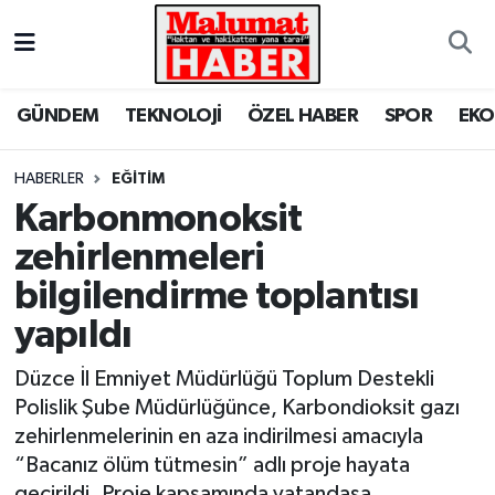
Nöbetçi Eczaneler
GÜNDEM
TEKNOLOJİ
ÖZEL HABER
SPOR
EK
Hava Durumu
HABERLER
EĞİTİM
Trafik Durumu
Karbonmonoksit
zehirlenmeleri
Süper Lig Puan Durumu ve Fikstür
bilgilendirme toplantısı
Tüm Manşetler
yapıldı
Son Dakika Haberleri
Düzce İl Emniyet Müdürlüğü Toplum Destekli
Polislik Şube Müdürlüğünce, Karbondioksit gazı
Haber Arşivi
zehirlenmelerinin en aza indirilmesi amacıyla
“Bacanız ölüm tütmesin” adlı proje hayata
geçirildi. Proje kapsamında vatandaşa