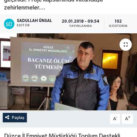
zehirlenmeler...
SADULLAH ÜNSAL
20.01.2018 - 09:54
102
EDITÖR
YAYINLANMA
GÖSTERIM
Paylaş
-
+
A
A
Düzce İl Emniyet Müdürlüğü Toplum Destekli