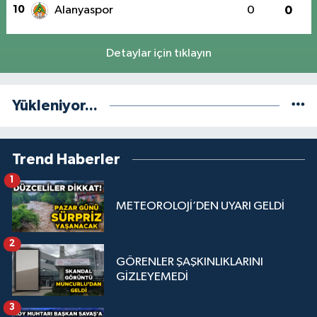
10
Alanyaspor
0
0
Detaylar için tıklayın
Yükleniyor...
Trend Haberler
1
METEOROLOJİ’DEN UYARI GELDİ
2
GÖRENLER ŞAŞKINLIKLARINI
GİZLEYEMEDİ
3