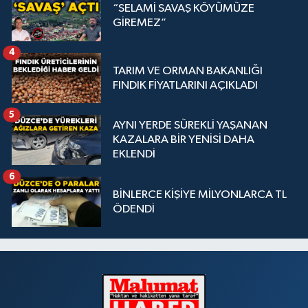
“SELAMİ SAVAŞ KÖYÜMÜZE
GİREMEZ”
4
TARIM VE ORMAN BAKANLIĞI
FINDIK FİYATLARINI AÇIKLADI
5
AYNI YERDE SÜREKLİ YAŞANAN
KAZALARA BİR YENİSİ DAHA
EKLENDİ
6
BİNLERCE KİŞİYE MİLYONLARCA TL
ÖDENDİ