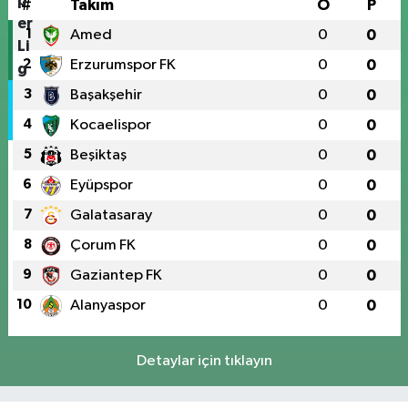
#
Takım
O
P
1
Amed
0
0
2
Erzurumspor FK
0
0
3
Başakşehir
0
0
4
Kocaelispor
0
0
5
Beşiktaş
0
0
6
Eyüpspor
0
0
7
Galatasaray
0
0
8
Çorum FK
0
0
9
Gaziantep FK
0
0
10
Alanyaspor
0
0
Detaylar için tıklayın