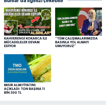
Bunlar da ilginizi çekebilir
KAHVERENGİ KOKARCA İLE
“TÜM ÇALIŞMALARIMIZDA
MÜCADELELER DEVAM
BASINLA YOL ALMAYI
EDİYOR
UMUYORUZ”
MISIR ALIM FİYATINI
AÇIKLADI: TON BAŞINA 11
BİN 300 TL