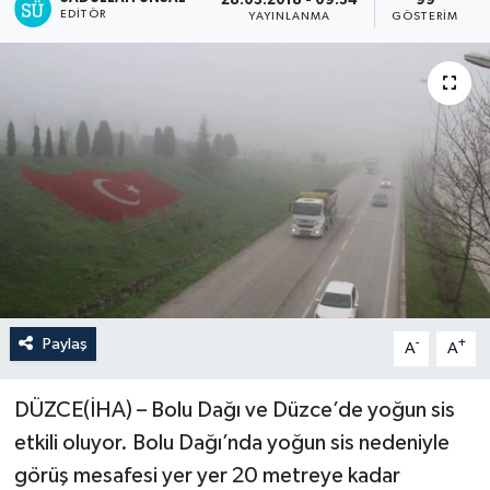
28.03.2018 - 09:34
99
EDITÖR
YAYINLANMA
GÖSTERIM
Paylaş
-
+
A
A
DÜZCE(İHA) – Bolu Dağı ve Düzce’de yoğun sis
etkili oluyor. Bolu Dağı’nda yoğun sis nedeniyle
görüş mesafesi yer yer 20 metreye kadar