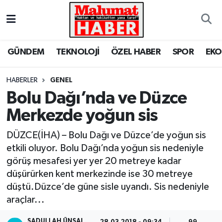
Nöbetçi Eczaneler
GÜNDEM
TEKNOLOJİ
ÖZEL HABER
SPOR
EK
Hava Durumu
HABERLER
GENEL
Trafik Durumu
Bolu Dağı’nda ve Düzce
Merkezde yoğun sis
Süper Lig Puan Durumu ve Fikstür
DÜZCE(İHA) – Bolu Dağı ve Düzce’de yoğun sis
Tüm Manşetler
etkili oluyor. Bolu Dağı’nda yoğun sis nedeniyle
görüş mesafesi yer yer 20 metreye kadar
Son Dakika Haberleri
düşürürken kent merkezinde ise 30 metreye
düştü.Düzce’de güne sisle uyandı. Sis nedeniyle
Haber Arşivi
araçlar...
SADULLAH ÜNSAL