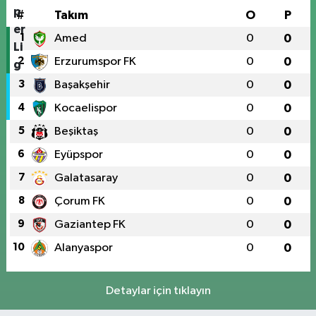
#
Takım
O
P
1
Amed
0
0
2
Erzurumspor FK
0
0
3
Başakşehir
0
0
4
Kocaelispor
0
0
5
Beşiktaş
0
0
6
Eyüpspor
0
0
7
Galatasaray
0
0
8
Çorum FK
0
0
9
Gaziantep FK
0
0
10
Alanyaspor
0
0
Detaylar için tıklayın