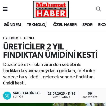
Nöbetçi Eczaneler
GÜNDEM
TEKNOLOJİ
ÖZEL HABER
SPOR
EK
Hava Durumu
HABERLER
GENEL
Trafik Durumu
ÜRETİCİLER 2 YIL
FINDIKTAN ÜMİDİNİ KESTİ
Süper Lig Puan Durumu ve Fikstür
Düzce'de etkili olan zirai don sebebi ile
Tüm Manşetler
fındıklarda yanma meydana gelirken, üreticiler
sadece bu yıl değil, gelecek senede fındıktan
Son Dakika Haberleri
ümidi kesti.
Haber Arşivi
SADULLAH ÜNSAL
23.07.2025 - 11:36
59
EDITÖR
YAYINLANMA
GÖSTERIM