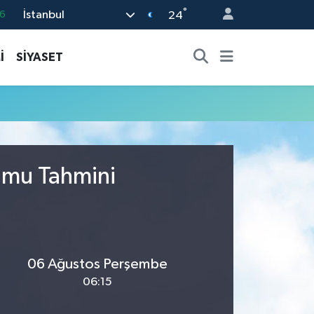
°
İstanbul
6
24
5
İ
SİYASET
8
2
4
0
rumu Tahmini
06 Ağustos Perşembe
06:15