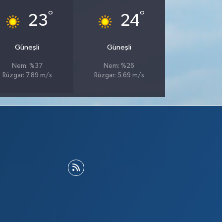
°
°
23
24
Güneşli
Güneşli
Nem: %37
Nem: %26
Rüzgar: 7.89 m/s
Rüzgar: 5.69 m/s