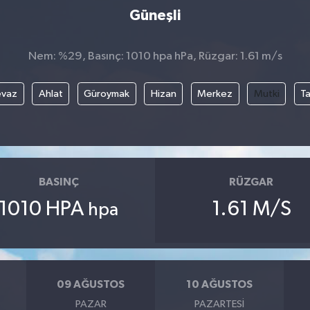
Güneşli
Nem: %29, Basınç: 1010 hpa hPa, Rüzgar: 1.61 m/s
evaz
Ahlat
Güroymak
Hizan
Merkez
Mutki
T
BASINÇ
RÜZGAR
1010 HPA
1.61 M/S
hpa
09 AĞUSTOS
10 AĞUSTOS
PAZAR
PAZARTESI