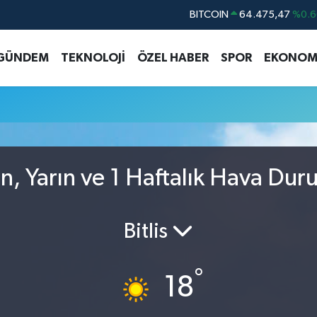
BITCOIN
64.475,47
%0.6
DOLAR
47,5971
%0.0
GÜNDEM
TEKNOLOJİ
ÖZEL HABER
SPOR
EKONOM
EURO
55,1336
%0.1
STERLİN
64,2534
%0.2
GRAM ALTIN
6527.85
%0.5
BİST100
13.703
%
, Yarın ve 1 Haftalık Hava Du
Bitlis
°
18