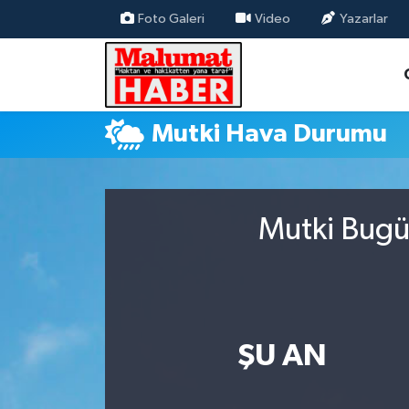
Foto Galeri
Video
Yazarlar
Nöbetçi Eczaneler
Hava Durumu
Mutki Hava Durumu
Trafik Durumu
Süper Lig Puan Durumu ve Fikstür
Mutki Bugün
Tüm Manşetler
Son Dakika Haberleri
Haber Arşivi
ŞU AN