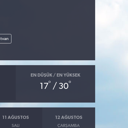
atvan
EN DÜŞÜK / EN YÜKSEK
°
°
17
/ 30
11 AĞUSTOS
12 AĞUSTOS
SALI
ÇARŞAMBA