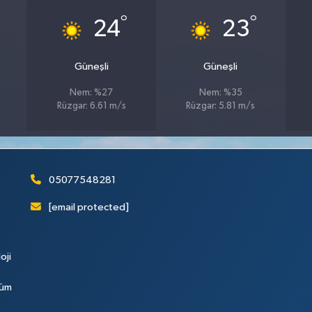
°
°
24
23
Güneşli
Güneşli
Nem: %27
Nem: %35
Rüzgar: 6.61 m/s
Rüzgar: 5.81 m/s
05077548281
[email protected]
oji
Tüm