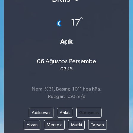
°
17
Açık
06 Ağustos Perşembe
03:15
Nem: %31, Basınç: 1011 hpa hPa,
Rüzgar: 1.50 m/s
Adilcevaz
Ahlat
Güroymak
Hizan
Merkez
Mutki
Tatvan