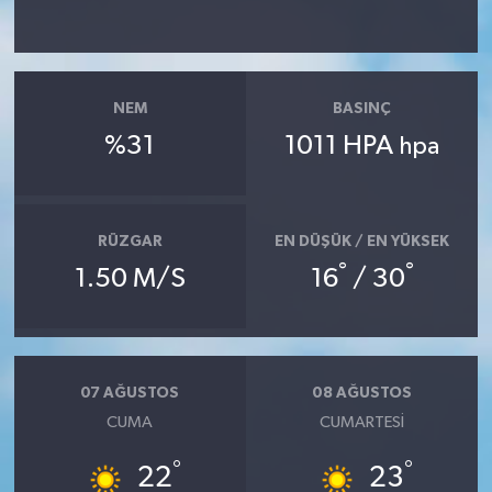
NEM
BASINÇ
%31
1011 HPA
hpa
RÜZGAR
EN DÜŞÜK / EN YÜKSEK
°
°
1.50 M/S
16
/ 30
07 AĞUSTOS
08 AĞUSTOS
CUMA
CUMARTESI
°
°
22
23