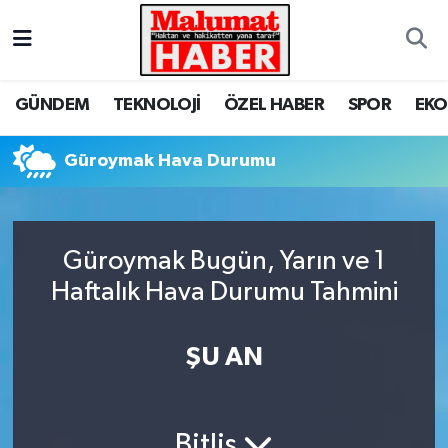
Nöbetçi Eczaneler
GÜNDEM
TEKNOLOJİ
ÖZEL HABER
SPOR
EK
Hava Durumu
Güroymak Hava Durumu
Trafik Durumu
Süper Lig Puan Durumu ve Fikstür
Güroymak Bugün, Yarın ve 1
Tüm Manşetler
Haftalık Hava Durumu Tahmini
Son Dakika Haberleri
ŞU AN
Haber Arşivi
Bitlis