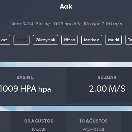
Açık
Nem: %24, Basınç: 1009 hpa hPa, Rüzgar: 2.00 m/s
evaz
Ahlat
Güroymak
Hizan
Merkez
Mutki
T
BASINÇ
RÜZGAR
1009 HPA
2.00 M/S
hpa
09 AĞUSTOS
10 AĞUSTOS
PAZAR
PAZARTESI