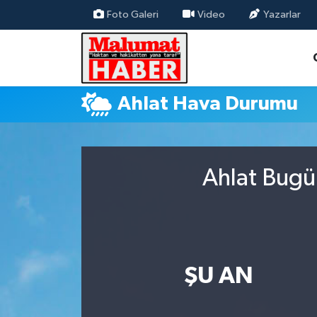
Foto Galeri
Video
Yazarlar
Nöbetçi Eczaneler
Hava Durumu
Ahlat Hava Durumu
Trafik Durumu
Süper Lig Puan Durumu ve Fikstür
Ahlat Bugü
Tüm Manşetler
Son Dakika Haberleri
Haber Arşivi
ŞU AN