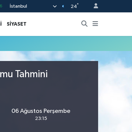
°
İstanbul
6
24
6
İ
SİYASET
2
2
2
0
umu Tahmini
06 Ağustos Perşembe
23:15