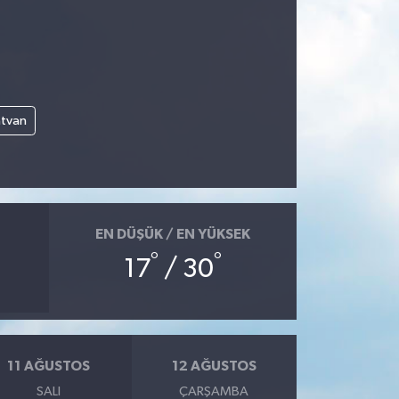
atvan
EN DÜŞÜK / EN YÜKSEK
°
°
17
/ 30
11 AĞUSTOS
12 AĞUSTOS
SALI
ÇARŞAMBA