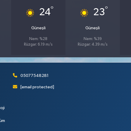
°
°
24
23
Güneşli
Güneşli
Nem: %28
Nem: %39
Rüzgar: 6.19 m/s
Rüzgar: 4.39 m/s
05077548281
[email protected]
oji
Tüm