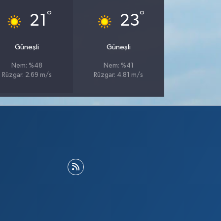
°
°
21
23
Güneşli
Güneşli
Nem: %48
Nem: %41
Rüzgar: 2.69 m/s
Rüzgar: 4.81 m/s