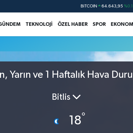
BITCOIN
64.643,95
%0.1
DOLAR
47,6006
%0.0
GÜNDEM
TEKNOLOJİ
ÖZEL HABER
SPOR
EKONOM
EURO
55,0250
%0.0
STERLİN
64,2398
%0.
GRAM ALTIN
6500.87
%0.1
BİST100
13.799
%7
n, Yarın ve 1 Haftalık Hava Dur
Bitlis
°
18