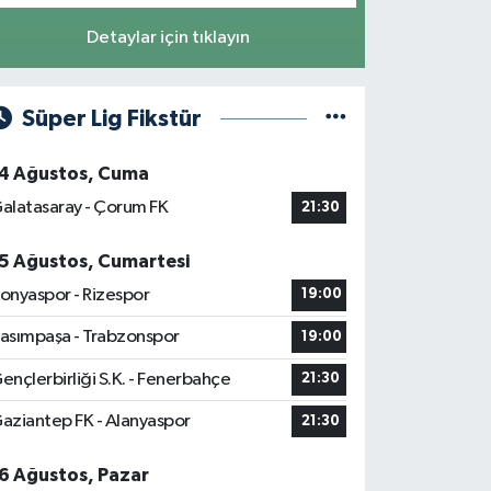
Detaylar için tıklayın
Süper Lig Fikstür
4 Ağustos, Cuma
alatasaray - Çorum FK
21:30
5 Ağustos, Cumartesi
onyaspor - Rizespor
19:00
asımpaşa - Trabzonspor
19:00
ençlerbirliği S.K. - Fenerbahçe
21:30
aziantep FK - Alanyaspor
21:30
6 Ağustos, Pazar