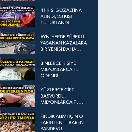
41 KİŞİ GÖZALTINA
ALINDI, 23 KİŞİ
TUTUKLANDI
AYNI YERDE SÜREKLİ
YAŞANAN KAZALARA
BİR YENİSİ DAHA
EKLENDİ
BİNLERCE KİŞİYE
MİLYONLARCA TL
ÖDENDİ
YÜZLERCE ÇİFT
BAŞVURDU,
MİLYONLARCA TL
DESTEK SAĞLANDI
FINDIK ALIMI İÇİN O
TARİHTEN İTİBAREN
RANDEVU