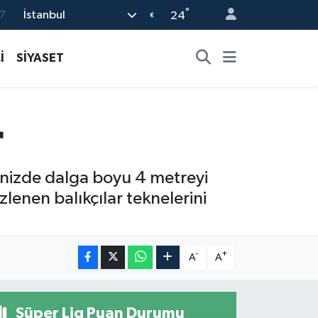
°
İstanbul
7
24
8
İ
SİYASET
2
8
3
r
4
enizde dalga boyu 4 metreyi
zlenen balıkçılar teknelerini
-
+
A
A
Süper Lig Puan Durumu