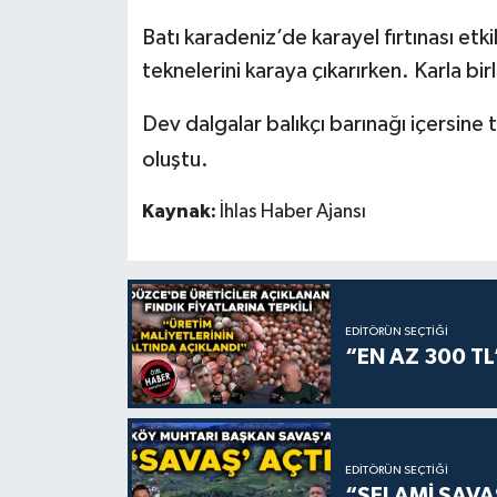
Batı karadeniz’de karayel fırtınası etki
teknelerini karaya çıkarırken. Karla birl
Dev dalgalar balıkçı barınağı içersine t
oluştu.
Kaynak:
İhlas Haber Ajansı
EDITÖRÜN SEÇTIĞI
“EN AZ 300 TL
EDITÖRÜN SEÇTIĞI
“SELAMİ SAV