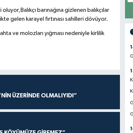
li oluyor,Balıkçı barınağına gizlenen balıkçılar
ikte gelen karayel fırtınası sahilleri dövüyor.
ahta ve molozları yığması nedeniyle kirlilik
1
G
1
K
K
’NİN ÜZERİNDE OLMALIYIDI”
G
G
1
AŞ KÖYÜMÜZE GİREMEZ”