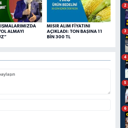
2
LIŞMALARIMIZDA
MISIR ALIM FİYATINI
YOL ALMAYI
AÇIKLADI: TON BAŞINA 11
3
UZ”
BİN 300 TL
4
5
6