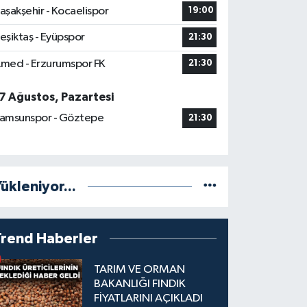
aşakşehir - Kocaelispor
19:00
eşiktaş - Eyüpspor
21:30
med - Erzurumspor FK
21:30
7 Ağustos, Pazartesi
amsunspor - Göztepe
21:30
ükleniyor...
Trend Haberler
TARIM VE ORMAN
BAKANLIĞI FINDIK
FİYATLARINI AÇIKLADI