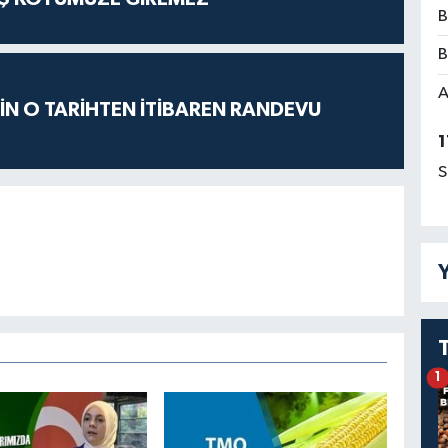
B
B
A
İÇİN O TARİHTEN İTİBAREN RANDEVU
1
S
Y
1