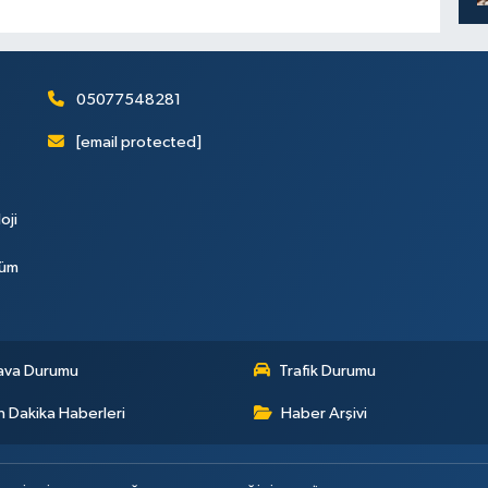
05077548281
[email protected]
oji
Tüm
ava Durumu
Trafik Durumu
 Dakika Haberleri
Haber Arşivi