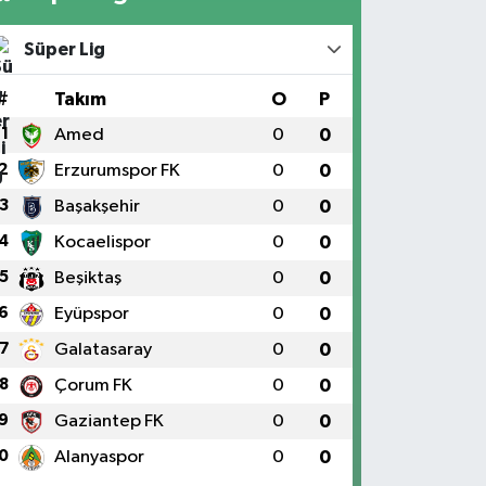
Süper Lig
#
Takım
O
P
1
Amed
0
0
2
Erzurumspor FK
0
0
3
Başakşehir
0
0
4
Kocaelispor
0
0
5
Beşiktaş
0
0
6
Eyüpspor
0
0
7
Galatasaray
0
0
8
Çorum FK
0
0
9
Gaziantep FK
0
0
0
Alanyaspor
0
0