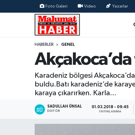
Foto Galeri
Video
Yazarlar
Nöbetçi Eczaneler
Hava Durumu
HABERLER
GENEL
Akçakoca’da fı
Trafik Durumu
Süper Lig Puan Durumu ve Fikstür
Karadeniz bölgesi Akçakoca’da 
buldu.Batı karadeniz’de karayel 
Tüm Manşetler
karaya çıkarırken. Karla...
Son Dakika Haberleri
SADULLAH ÜNSAL
01.03.2018 - 09:45
EDITÖR
YAYINLANMA
Haber Arşivi