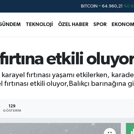
BITCOIN
64.960,21
%0.8
DOLAR
47,7436
%0.1
GÜNDEM
TEKNOLOJİ
ÖZEL HABER
SPOR
EKONOM
EURO
55,2510
%0.3
STERLİN
64,4811
%0.3
GRAM ALTIN
6660.55
%0.0
rtına etkili oluyo
BİST100
13.779
%-1
karayel fırtınası yaşamı etkilerken, karad
fırtınası etkili oluyor,Balıkçı barınağına gi
129
GÖSTERIM