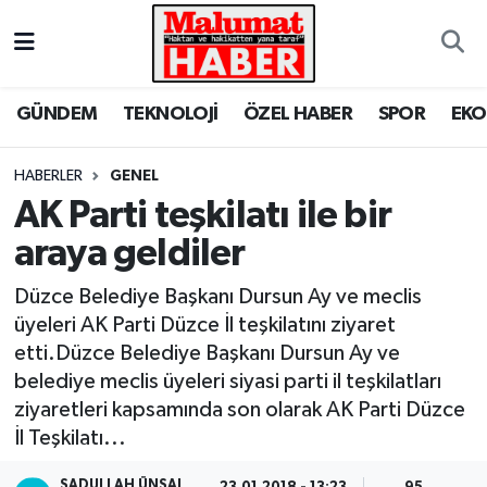
Nöbetçi Eczaneler
GÜNDEM
TEKNOLOJİ
ÖZEL HABER
SPOR
EK
Hava Durumu
HABERLER
GENEL
Trafik Durumu
AK Parti teşkilatı ile bir
araya geldiler
Süper Lig Puan Durumu ve Fikstür
Düzce Belediye Başkanı Dursun Ay ve meclis
Tüm Manşetler
üyeleri AK Parti Düzce İl teşkilatını ziyaret
etti.Düzce Belediye Başkanı Dursun Ay ve
Son Dakika Haberleri
belediye meclis üyeleri siyasi parti il teşkilatları
ziyaretleri kapsamında son olarak AK Parti Düzce
Haber Arşivi
İl Teşkilatı...
SADULLAH ÜNSAL