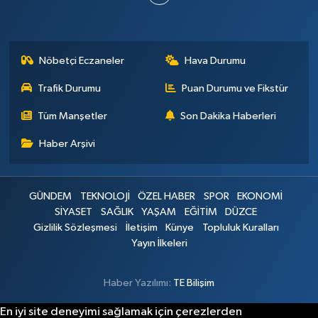
Nöbetçi Eczaneler
Hava Durumu
Trafik Durumu
Puan Durumu ve Fikstür
Tüm Manşetler
Son Dakika Haberleri
Haber Arşivi
GÜNDEM
TEKNOLOJİ
ÖZEL HABER
SPOR
EKONOMİ
SİYASET
SAĞLIK
YAŞAM
EĞİTİM
DÜZCE
Gizlilik Sözleşmesi
İletişim
Künye
Topluluk Kuralları
Yayın İlkeleri
Haber Yazılımı:
TE Bilişim
En iyi site deneyimi sağlamak için çerezlerden