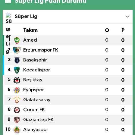
Süper Lig Puan Durumu
Süper Lig
#
Takım
O
P
1
Amed
0
0
2
Erzurumspor FK
0
0
3
Başakşehir
0
0
4
Kocaelispor
0
0
5
Beşiktaş
0
0
6
Eyüpspor
0
0
7
Galatasaray
0
0
8
Çorum FK
0
0
9
Gaziantep FK
0
0
10
Alanyaspor
0
0