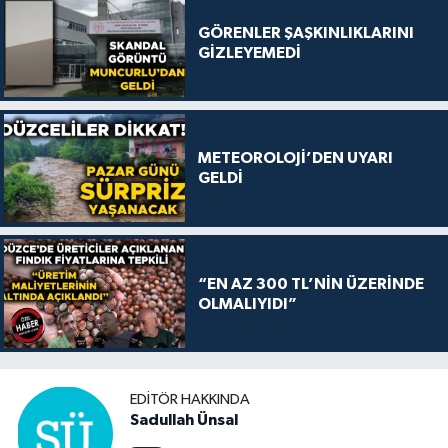
GÖRENLER ŞAŞKINLIKLARINI
GİZLEYEMEDİ
METEOROLOJİ’DEN UYARI
GELDİ
“EN AZ 300 TL’NİN ÜZERİNDE
OLMALIYIDI”
EDITÖR HAKKINDA
Sadullah Ünsal