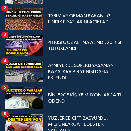
2
TARIM VE ORMAN BAKANLIĞI
FINDIK FİYATLARINI AÇIKLADI
3
41 KİŞİ GÖZALTINA ALINDI, 23 KİŞİ
TUTUKLANDI
4
AYNI YERDE SÜREKLİ YAŞANAN
KAZALARA BİR YENİSİ DAHA
EKLENDİ
5
BİNLERCE KİŞİYE MİLYONLARCA TL
ÖDENDİ
6
YÜZLERCE ÇİFT BAŞVURDU,
MİLYONLARCA TL DESTEK
SAĞLANDI