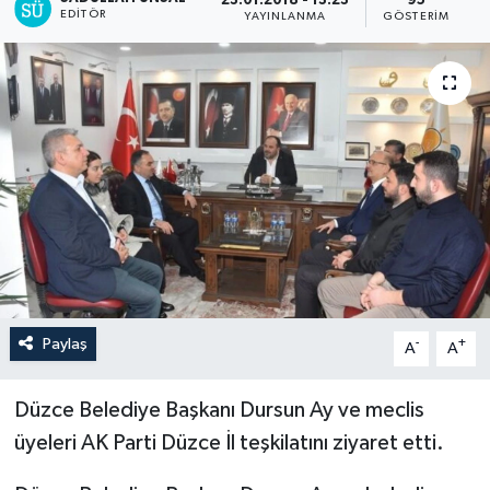
23.01.2018 - 13:23
95
EDITÖR
YAYINLANMA
GÖSTERIM
Paylaş
-
+
A
A
Düzce Belediye Başkanı Dursun Ay ve meclis
üyeleri AK Parti Düzce İl teşkilatını ziyaret etti.