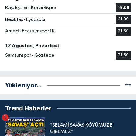
Başakşehir - Kocaelispor
19:00
Beşiktaş - Eyüpspor
21:30
Amed - Erzurumspor FK
21:30
17 Ağustos, Pazartesi
Samsunspor - Göztepe
21:30
Yükleniyor...
Trend Haberler
1
“SELAMİ SAVAŞ KÖYÜMÜZE
GİREMEZ”