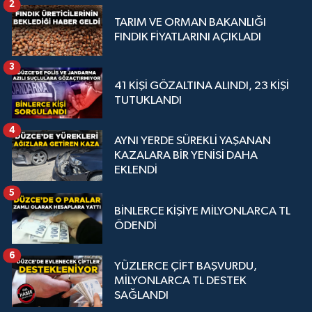
2
TARIM VE ORMAN BAKANLIĞI
FINDIK FİYATLARINI AÇIKLADI
3
41 KİŞİ GÖZALTINA ALINDI, 23 KİŞİ
TUTUKLANDI
4
AYNI YERDE SÜREKLİ YAŞANAN
KAZALARA BİR YENİSİ DAHA
EKLENDİ
5
BİNLERCE KİŞİYE MİLYONLARCA TL
ÖDENDİ
6
YÜZLERCE ÇİFT BAŞVURDU,
MİLYONLARCA TL DESTEK
SAĞLANDI