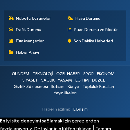
Nöbetçi Eczaneler
Hava Durumu
Trafik Durumu
Puan Durumu ve Fikstür
Tüm Manşetler
Son Dakika Haberleri
Haber Arşivi
GÜNDEM
TEKNOLOJİ
ÖZEL HABER
SPOR
EKONOMİ
SİYASET
SAĞLIK
YAŞAM
EĞİTİM
DÜZCE
Gizlilik Sözleşmesi
İletişim
Künye
Topluluk Kuralları
Yayın İlkeleri
Haber Yazılımı:
TE Bilişim
En iyi site deneyimi sağlamak için çerezlerden
faydalanıyoruz. Detaylar için lütfen tıklayın.
Tamam