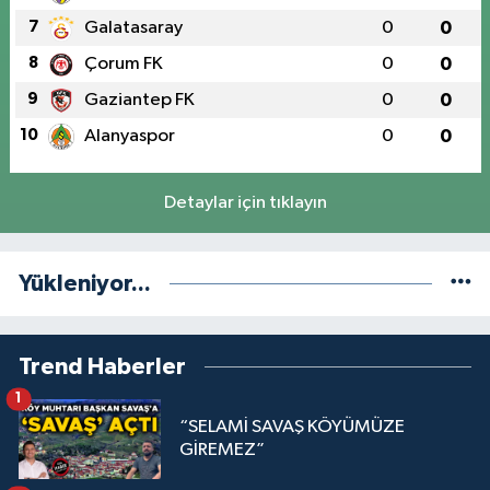
7
Galatasaray
0
0
8
Çorum FK
0
0
9
Gaziantep FK
0
0
10
Alanyaspor
0
0
Detaylar için tıklayın
Yükleniyor...
Trend Haberler
1
“SELAMİ SAVAŞ KÖYÜMÜZE
GİREMEZ”