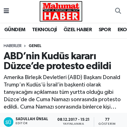
Nöbetçi Eczaneler
GÜNDEM
TEKNOLOJİ
ÖZEL HABER
SPOR
EK
Hava Durumu
HABERLER
GENEL
Trafik Durumu
ABD’nin Kudüs kararı
Düzce’de protesto edildi
Süper Lig Puan Durumu ve Fikstür
Amerika Birleşik Devletleri (ABD) Başkanı Donald
Tüm Manşetler
Trump’ın Kudüs’ü İsrail’in başkenti olarak
tanıyacağını açıklaması tüm yurtta olduğu gibi
Son Dakika Haberleri
Düzce’de de Cuma Namazı sonrasında protesto
edildi. Cuma Namazı sonrasında binlerce kişi...
Haber Arşivi
SADULLAH ÜNSAL
08.12.2017 - 15:21
77
EDITÖR
YAYINLANMA
GÖSTERIM