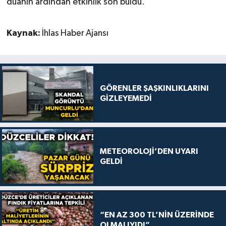
duanın ardından etkinlik son buldu.
Kaynak:
İhlas Haber Ajansı
GÖRENLER ŞAŞKINLIKLARINI
GİZLEYEMEDİ
METEOROLOJİ’DEN UYARI
GELDİ
“EN AZ 300 TL’NİN ÜZERİNDE
OLMALIYIDI”