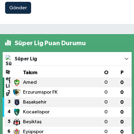
Gönder
Süper Lig Puan Durumu
Süper Lig
#
Takım
O
P
1
Amed
0
0
2
Erzurumspor FK
0
0
3
Başakşehir
0
0
4
Kocaelispor
0
0
5
Beşiktaş
0
0
6
Eyüpspor
0
0