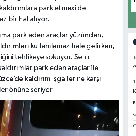
1
 kaldırımlara park etmesi de
z bir hal alıyor.
ıma park eden araçlar yüzünden,
aldırımları kullanılamaz hale gelirken,
ğini tehlikeye sokuyor. Şehir
1
ldırımlar park eden araçlar ile
G
zce’de kaldırım işgallerine karşı
1
ler önüne seriyor.
K
K
G
G