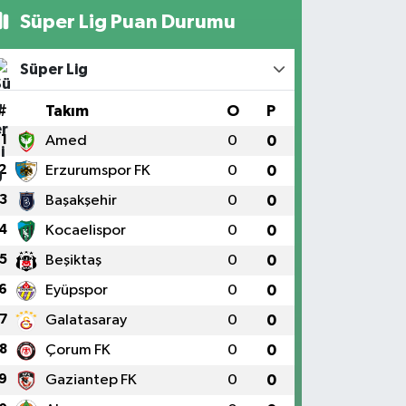
Süper Lig Puan Durumu
Süper Lig
#
Takım
O
P
1
Amed
0
0
2
Erzurumspor FK
0
0
3
Başakşehir
0
0
4
Kocaelispor
0
0
5
Beşiktaş
0
0
6
Eyüpspor
0
0
7
Galatasaray
0
0
8
Çorum FK
0
0
9
Gaziantep FK
0
0