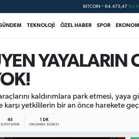
DOLAR
47,5971
%0.0
EURO
55,1336
%0.1
GÜNDEM
TEKNOLOJİ
ÖZEL HABER
SPOR
EKONOM
STERLİN
64,2534
%0.2
GRAM ALTIN
6527.85
%0.5
BİST100
13.703
%
YEN YAYALARIN 
BITCOIN
64.475,47
%0.6
YOK!
raçlarını kaldırımlara park etmesi, yaya güv
e karşı yetkililerin bir an önce harekete ge
45
1 DK
GÖSTERIM
OKUNMA SÜRESI