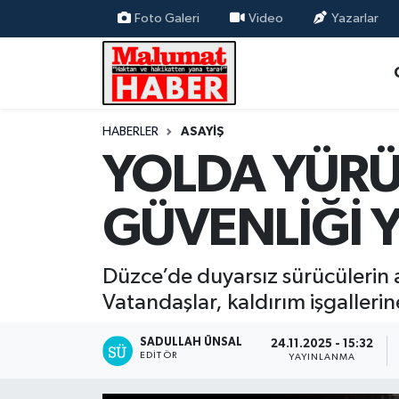
Foto Galeri
Video
Yazarlar
Nöbetçi Eczaneler
Hava Durumu
HABERLER
ASAYİŞ
YOLDA YÜRÜ
Trafik Durumu
Süper Lig Puan Durumu ve Fikstür
GÜVENLİĞİ 
Tüm Manşetler
Düzce’de duyarsız sürücülerin a
Son Dakika Haberleri
Vatandaşlar, kaldırım işgallerin
Haber Arşivi
SADULLAH ÜNSAL
24.11.2025 - 15:32
EDITÖR
YAYINLANMA