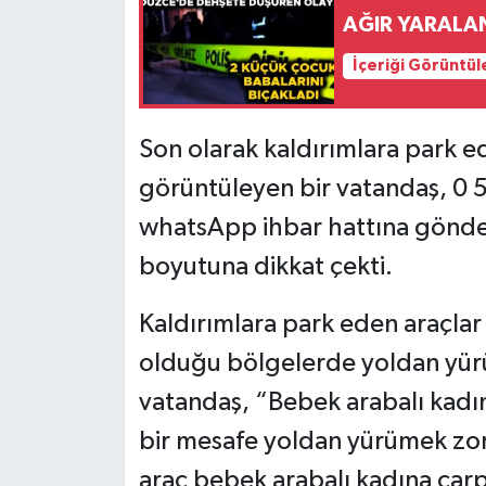
AĞIR YARALA
İçeriği Görüntül
Son olarak kaldırımlara park ed
görüntüleyen bir vatandaş, 0 
whatsApp ihbar hattına gönder
boyutuna dikkat çekti.
Kaldırımlara park eden araçlar 
olduğu bölgelerde yoldan yür
vatandaş, “Bebek arabalı kadın,
bir mesafe yoldan yürümek zor
araç bebek arabalı kadına çar