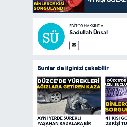
41 KİŞİ GÖZAL
EDITÖR HAKKINDA
Sadullah Ünsal
Bunlar da ilginizi çekebilir
AYNI YERDE SÜREKLİ
41 KİŞİ G
YAŞANAN KAZALARA BİR
23 KİŞİ 