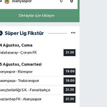
0
Alanyaspor
0
0
Detaylar için tıklayın
Süper Lig Fikstür
4 Ağustos, Cuma
alatasaray - Çorum FK
21:30
5 Ağustos, Cumartesi
onyaspor - Rizespor
19:00
asımpaşa - Trabzonspor
19:00
ençlerbirliği S.K. - Fenerbahçe
21:30
aziantep FK - Alanyaspor
21:30