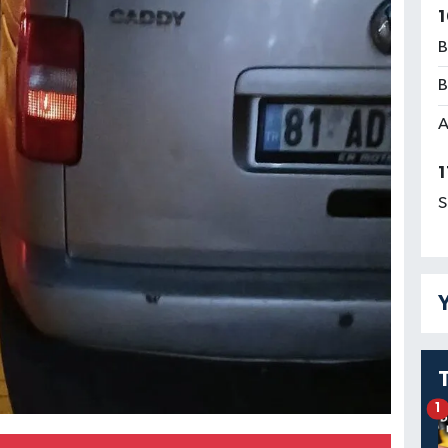
1
B
B
A
1
S
Y
1