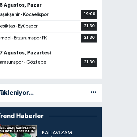
6 Ağustos, Pazar
aşakşehir - Kocaelispor
19:00
eşiktaş - Eyüpspor
21:30
med - Erzurumspor FK
21:30
7 Ağustos, Pazartesi
amsunspor - Göztepe
21:30
ükleniyor...
Trend Haberler
KALLAVİ ZAM