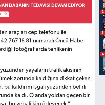
NAN BABANIN TEDAVİSİ DEVAM EDİYOR
2
e
en araçları cep telefonu ile
3
542 767 18 81 numaralı Öncü Haber
diği fotoğraflarda tehlikenin
4
yüzünden yayaların trafik akışının
ümek zorunda kaldığına dikkat çeken
 bu kaldırım işgali yüzünden belirli
unda kaldı. O anda yoldan geçen bir
psa, bu vebali kim ödeyecek.”