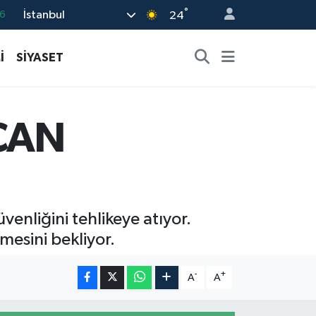
°
İstanbul
5
24
8
İ
SİYASET
2
4
0
CAN
6
enliğini tehlikeye atıyor.
çmesini bekliyor.
-
+
A
A