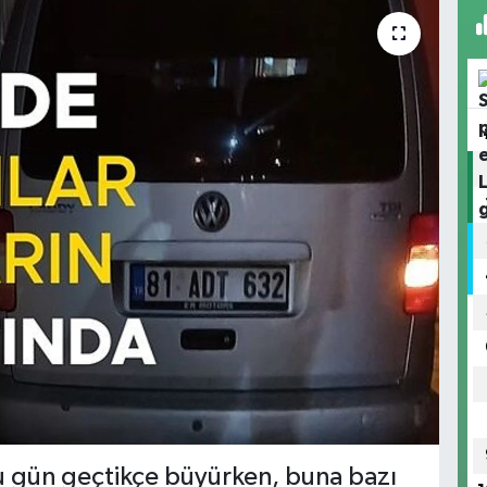
u gün geçtikçe büyürken, buna bazı