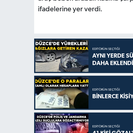
ifadelerine yer verdi.
EDITÖRÜN SEÇTIĞI
AYNI YERDE S
DAHA EKLENDİ
EDITÖRÜN SEÇTIĞI
BİNLERCE KİŞ
EDITÖRÜN SEÇTIĞI