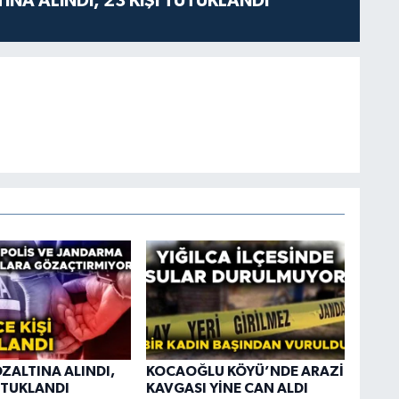
TINA ALINDI, 23 KİŞİ TUTUKLANDI
ÖZALTINA ALINDI,
KOCAOĞLU KÖYÜ’NDE ARAZİ
TUTUKLANDI
KAVGASI YİNE CAN ALDI