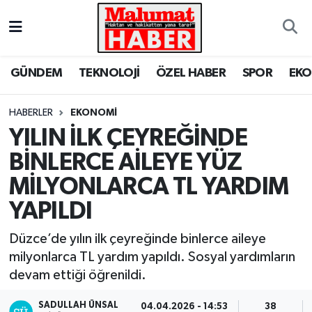
Nöbetçi Eczaneler
GÜNDEM
TEKNOLOJİ
ÖZEL HABER
SPOR
EK
Hava Durumu
HABERLER
EKONOMİ
Trafik Durumu
YILIN İLK ÇEYREĞİNDE
BİNLERCE AİLEYE YÜZ
Süper Lig Puan Durumu ve Fikstür
MİLYONLARCA TL YARDIM
Tüm Manşetler
YAPILDI
Son Dakika Haberleri
Düzce’de yılın ilk çeyreğinde binlerce aileye
milyonlarca TL yardım yapıldı. Sosyal yardımların
Haber Arşivi
devam ettiği öğrenildi.
SADULLAH ÜNSAL
04.04.2026 - 14:53
38