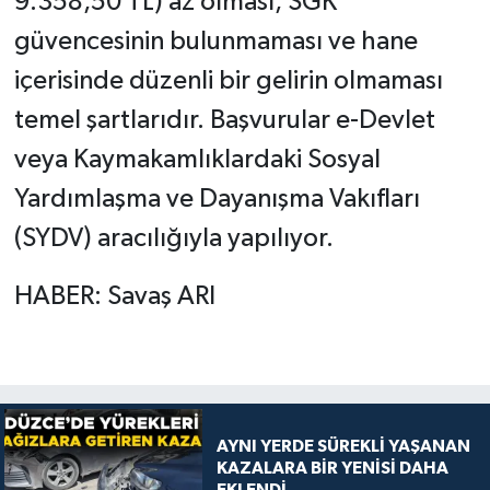
9.358,50 TL) az olması, SGK
güvencesinin bulunmaması ve hane
içerisinde düzenli bir gelirin olmaması
temel şartlarıdır. Başvurular e-Devlet
veya Kaymakamlıklardaki Sosyal
Yardımlaşma ve Dayanışma Vakıfları
(SYDV) aracılığıyla yapılıyor.
HABER: Savaş ARI
AYNI YERDE SÜREKLİ YAŞANAN
KAZALARA BİR YENİSİ DAHA
EKLENDİ