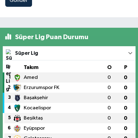
Gönder
Süper Lig Puan Durumu
Süper Lig
#
Takım
O
P
1
Amed
0
0
2
Erzurumspor FK
0
0
3
Başakşehir
0
0
4
Kocaelispor
0
0
5
Beşiktaş
0
0
6
Eyüpspor
0
0