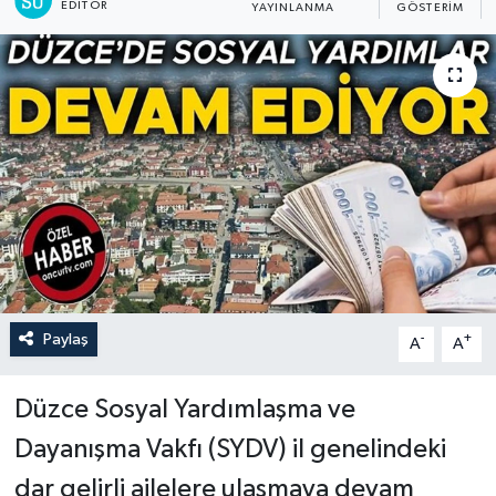
EDITÖR
YAYINLANMA
GÖSTERIM
Paylaş
-
+
A
A
Düzce Sosyal Yardımlaşma ve
Dayanışma Vakfı (SYDV) il genelindeki
dar gelirli ailelere ulaşmaya devam