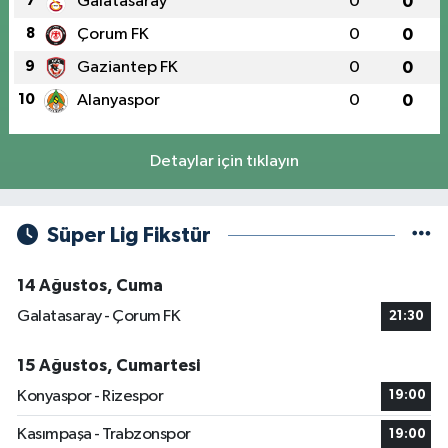
7
Galatasaray
0
0
8
Çorum FK
0
0
9
Gaziantep FK
0
0
10
Alanyaspor
0
0
Detaylar için tıklayın
Süper Lig Fikstür
14 Ağustos, Cuma
Galatasaray - Çorum FK
21:30
15 Ağustos, Cumartesi
Konyaspor - Rizespor
19:00
Kasımpaşa - Trabzonspor
19:00