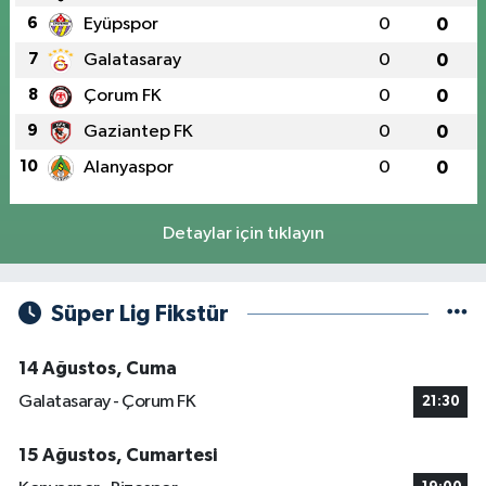
6
Eyüpspor
0
0
7
Galatasaray
0
0
8
Çorum FK
0
0
9
Gaziantep FK
0
0
10
Alanyaspor
0
0
Detaylar için tıklayın
Süper Lig Fikstür
14 Ağustos, Cuma
Galatasaray - Çorum FK
21:30
15 Ağustos, Cumartesi