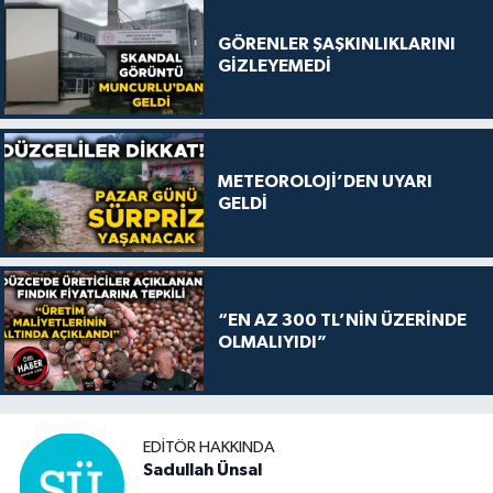
GÖRENLER ŞAŞKINLIKLARINI
GİZLEYEMEDİ
METEOROLOJİ’DEN UYARI
GELDİ
“EN AZ 300 TL’NİN ÜZERİNDE
OLMALIYIDI”
EDITÖR HAKKINDA
Sadullah Ünsal