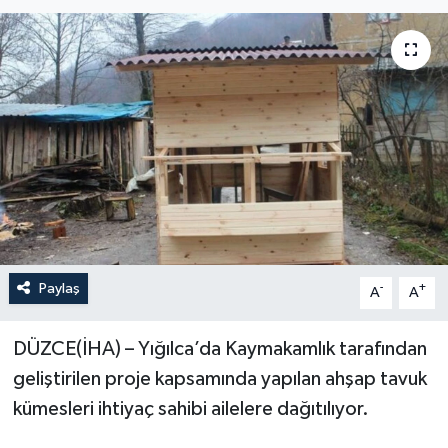
Paylaş
-
+
A
A
DÜZCE(İHA) – Yığılca’da Kaymakamlık tarafından
geliştirilen proje kapsamında yapılan ahşap tavuk
kümesleri ihtiyaç sahibi ailelere dağıtılıyor.