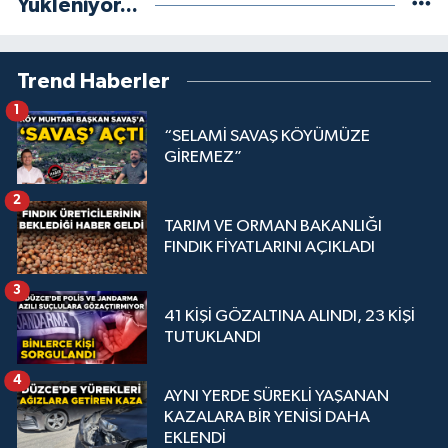
Yükleniyor...
Trend Haberler
1
“SELAMİ SAVAŞ KÖYÜMÜZE
GİREMEZ”
2
TARIM VE ORMAN BAKANLIĞI
FINDIK FİYATLARINI AÇIKLADI
3
41 KİŞİ GÖZALTINA ALINDI, 23 KİŞİ
TUTUKLANDI
4
AYNI YERDE SÜREKLİ YAŞANAN
KAZALARA BİR YENİSİ DAHA
EKLENDİ