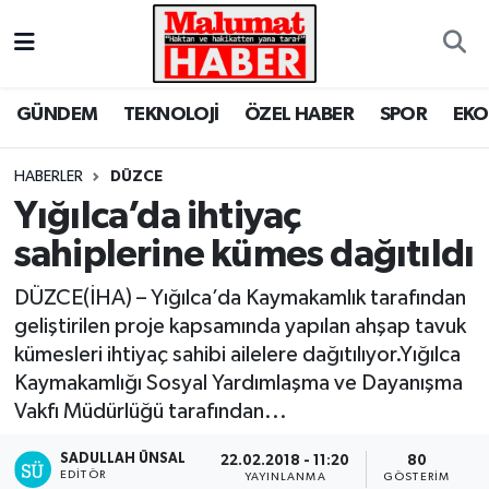
Nöbetçi Eczaneler
GÜNDEM
TEKNOLOJİ
ÖZEL HABER
SPOR
EK
Hava Durumu
HABERLER
DÜZCE
Trafik Durumu
Yığılca’da ihtiyaç
sahiplerine kümes dağıtıldı
Süper Lig Puan Durumu ve Fikstür
DÜZCE(İHA) – Yığılca’da Kaymakamlık tarafından
Tüm Manşetler
geliştirilen proje kapsamında yapılan ahşap tavuk
kümesleri ihtiyaç sahibi ailelere dağıtılıyor.Yığılca
Son Dakika Haberleri
Kaymakamlığı Sosyal Yardımlaşma ve Dayanışma
Vakfı Müdürlüğü tarafından...
Haber Arşivi
SADULLAH ÜNSAL
22.02.2018 - 11:20
80
EDITÖR
YAYINLANMA
GÖSTERIM