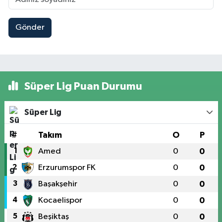
Gönder
Süper Lig Puan Durumu
Süper Lig
#
Takım
O
P
1
Amed
0
0
2
Erzurumspor FK
0
0
3
Başakşehir
0
0
4
Kocaelispor
0
0
5
Beşiktaş
0
0